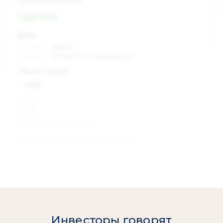
Сделка
Дата:
xx.xx.xxxx
сделка
xx.xx.xxxx
раскрытие информации
Объем сделки:
~ xxx
XXX %
акции
XXX шт
объем сделки в акциях
Изменение цены с даты сделки
0 %
Инвесторы говорят