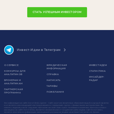
СТАТЬ УСПЕШНЫМ ИНВЕСТОРОМ
Инвест-Идеи в Телеграм
О СЕРВИСЕ
ЮРИДИЧЕСКАЯ
ИНВЕСТ ИДЕИ
ИНФОРМАЦИЯ
КОНКУРСЫ ДЛЯ
СТАТИСТИКА
АНАЛИТИКОВ
СПРАВКА
ИНСАЙДЕР-
БРОКЕРАМ И
НАПИСАТЬ
РАДАР
АНАЛИТИКАМ
ТАРИФЫ
ПАРТНЕРСКАЯ
ПОЖЕЛАНИЯ
ПРОГРАММА
Вся информация на сайте invest-idei.ru (далее - Сайт) носит исключительно образовательный и научный характер
и не является рекомендацией или предложением к совершению сделок с финансовыми инструментами. Вы
можете следовать или не следовать прогнозам на свой страх и риск. Компании и аналитики, прогнозы которых
размещены на сайте invest-idei.ru, являются независимыми от создателей сайта лицами. Сайт invest-idei.ru
является агрегатором информации, размещенной указанными лицами на интернет-ресурсах и в прочих