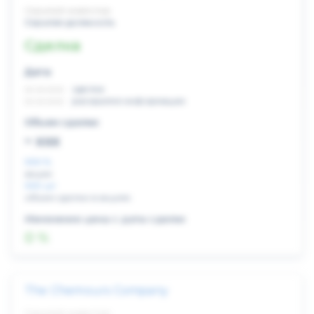
Скрытый инвестор
Скрытая должность
Сделка
Дата:
xx.xx.xxxx
сделка
xx.xx.xxxx
раскрытие информации
Объем сделки:
~ xxx
XXX %
акции
XXX шт
объем сделки в акциях
Изменение цены с даты сделки
0 %
The Chemours Company
Скрытый инвестор