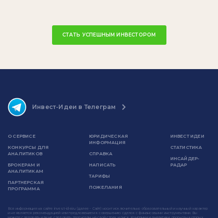
СТАТЬ УСПЕШНЫМ ИНВЕСТОРОМ
Инвест-Идеи в Телеграм
О СЕРВИСЕ
ЮРИДИЧЕСКАЯ
ИНВЕСТ ИДЕИ
ИНФОРМАЦИЯ
КОНКУРСЫ ДЛЯ
СТАТИСТИКА
АНАЛИТИКОВ
СПРАВКА
ИНСАЙДЕР-
БРОКЕРАМ И
НАПИСАТЬ
РАДАР
АНАЛИТИКАМ
ТАРИФЫ
ПАРТНЕРСКАЯ
ПОЖЕЛАНИЯ
ПРОГРАММА
Вся информация на сайте invest-idei.ru (далее - Сайт) носит исключительно образовательный и научный характер
и не является рекомендацией или предложением к совершению сделок с финансовыми инструментами. Вы
можете следовать или не следовать прогнозам на свой страх и риск. Компании и аналитики, прогнозы которых