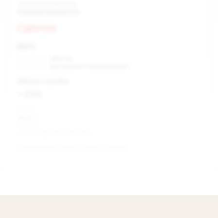
Скрытый инвестор
Скрытая должность
Сделка
Дата:
xx.xx.xxxx
сделка
xx.xx.xxxx
раскрытие информации
Объем сделки:
~ xxx
XXX %
акции
XXX шт
объем сделки в акциях
Изменение цены с даты сделки
0 %