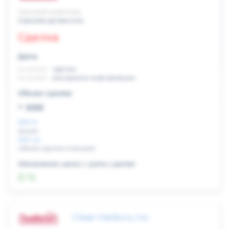
Скрытый инвестор
Скрытая должность
Сделка
Дата:
xx.xx.xxxx
сделка
xx.xx.xxxx
раскрытие информации
Объем сделки:
~ xxx
XXX %
акции
XXX шт
объем сделки в акциях
Изменение цены с даты сделки
0 %
Clean Harbors, Inc.