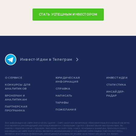
СТАТЬ УСПЕШНЫМ ИНВЕСТОРОМ
Инвест-Идеи в Телеграм
О СЕРВИСЕ
ЮРИДИЧЕСКАЯ
ИНВЕСТ ИДЕИ
ИНФОРМАЦИЯ
КОНКУРСЫ ДЛЯ
СТАТИСТИКА
АНАЛИТИКОВ
СПРАВКА
ИНСАЙДЕР-
БРОКЕРАМ И
НАПИСАТЬ
РАДАР
АНАЛИТИКАМ
ТАРИФЫ
ПАРТНЕРСКАЯ
ПОЖЕЛАНИЯ
ПРОГРАММА
Вся информация на сайте invest-idei.ru (далее - Сайт) носит исключительно образовательный и научный характер
и не является рекомендацией или предложением к совершению сделок с финансовыми инструментами. Вы
можете следовать или не следовать прогнозам на свой страх и риск. Компании и аналитики, прогнозы которых
размещены на сайте invest-idei.ru, являются независимыми от создателей сайта лицами. Сайт invest-idei.ru
является агрегатором информации, размещенной указанными лицами на интернет-ресурсах и в прочих