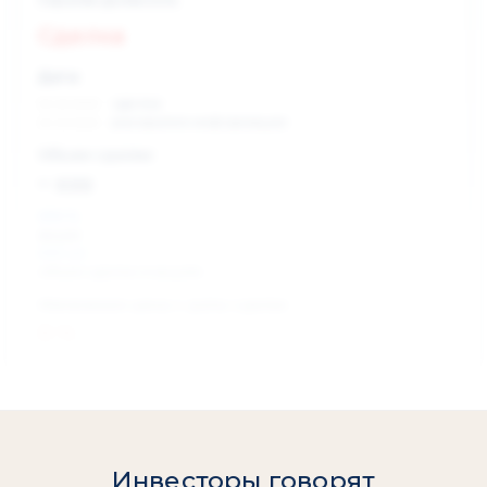
Сделка
Дата:
xx.xx.xxxx
сделка
xx.xx.xxxx
раскрытие информации
Объем сделки:
~ xxx
XXX %
акции
XXX шт
объем сделки в акциях
Изменение цены с даты сделки
0 %
Инвесторы говорят