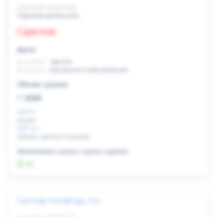
Скрытый инвестор
Скрытая должность
Сделка
Дата:
xx.xx.xxxx
сделка
xx.xx.xxxx
раскрытие информации
Объем сделки:
~ xxx
XXX %
акции
XXX шт
объем сделки в акциях
Изменение цены с даты сделки
0 %
Cannae Holdings, Inc.
Скрытый инвестор