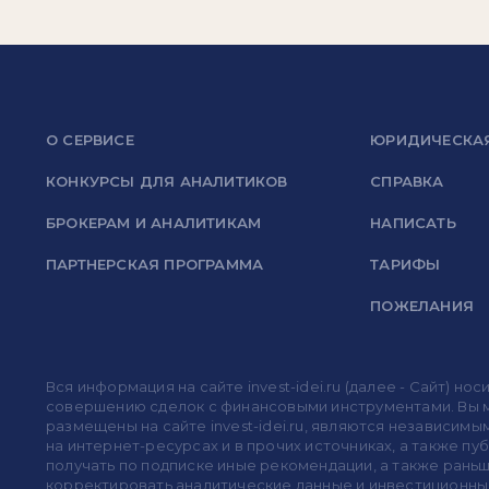
О СЕРВИСЕ
ЮРИДИЧЕСКА
КОНКУРСЫ ДЛЯ АНАЛИТИКОВ
СПРАВКА
БРОКЕРАМ И АНАЛИТИКАМ
НАПИСАТЬ
ПАРТНЕРСКАЯ ПРОГРАММА
ТАРИФЫ
ПОЖЕЛАНИЯ
Вся информация на сайте invest-idei.ru (далее - Сайт) 
совершению сделок с финансовыми инструментами. Вы мо
размещены на сайте invest-idei.ru, являются независимы
на интернет-ресурсах и в прочих источниках, а также п
получать по подписке иные рекомендации, а также раньше
корректировать аналитические данные и инвестиционные