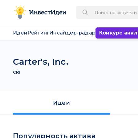
Идеи
Рейтинг
Инсайдер-радар
Конкурс анал
Carter's, Inc.
CRI
Идеи
Популярность актива