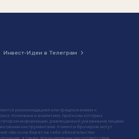
Инвест-Идеи в Телеграм
 является рекомендацией или предложением к
иск. Компании и аналитики, прогнозы которых
 агрегатором информации, размещенной указанными лицами
инансовыми инструментами. Клиенты брокеров могут
est-idei.ru не берет на себя обязательство
формации, а также при выявлении несоответствия