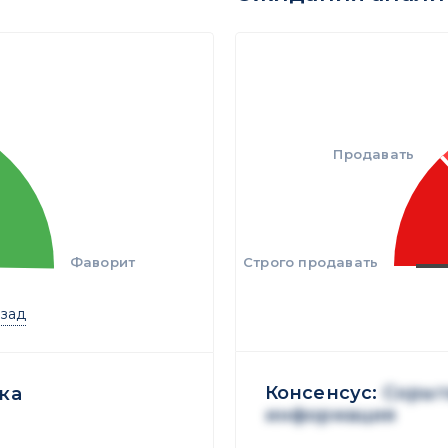
Продавать
Фаворит
Строго продавать
азад
Консенсус:
Скрыт
ка
информация