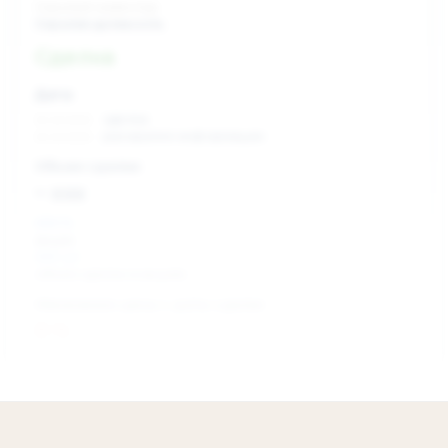
Скрытый инвестор
Скрытая должность
Сделка
Дата:
xx.xx.xxxx
сделка
xx.xx.xxxx
раскрытие информации
Объем сделки:
~ xxx
XXX %
акции
XXX шт
объем сделки в акциях
Изменение цены с даты сделки
0 %