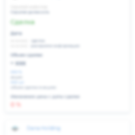
Скрытый инвестор
Скрытая должность
Сделка
Дата:
xx.xx.xxxx
сделка
xx.xx.xxxx
раскрытие информации
Объем сделки:
~ xxx
XXX %
акции
XXX шт
объем сделки в акциях
Изменение цены с даты сделки
0 %
Dana Holding