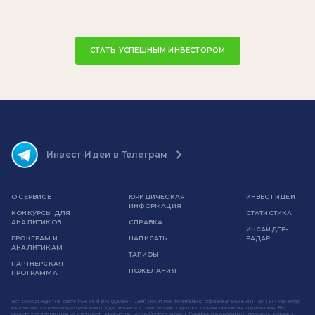
СТАТЬ УСПЕШНЫМ ИНВЕСТОРОМ
Инвест-Идеи в Телеграм
О СЕРВИСЕ
ЮРИДИЧЕСКАЯ
ИНВЕСТ ИДЕИ
ИНФОРМАЦИЯ
КОНКУРСЫ ДЛЯ
СТАТИСТИКА
АНАЛИТИКОВ
СПРАВКА
ИНСАЙДЕР-
БРОКЕРАМ И
НАПИСАТЬ
РАДАР
АНАЛИТИКАМ
ТАРИФЫ
ПАРТНЕРСКАЯ
ПОЖЕЛАНИЯ
ПРОГРАММА
Вся информация на сайте invest-idei.ru (далее - Сайт) носит исключительно образовательный и научный характер
и не является рекомендацией или предложением к совершению сделок с финансовыми инструментами. Вы
можете следовать или не следовать прогнозам на свой страх и риск. Компании и аналитики, прогнозы которых