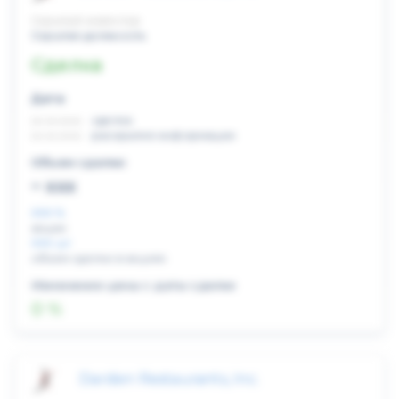
Скрытый инвестор
Скрытая должность
Сделка
Дата:
xx.xx.xxxx
сделка
xx.xx.xxxx
раскрытие информации
Объем сделки:
~ xxx
XXX %
акции
XXX шт
объем сделки в акциях
Изменение цены с даты сделки
0 %
Darden Restaurants, Inc.