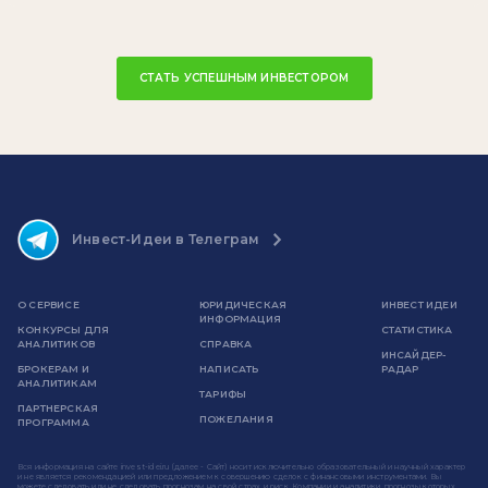
СТАТЬ УСПЕШНЫМ ИНВЕСТОРОМ
Инвест-Идеи в Телеграм
О СЕРВИСЕ
ЮРИДИЧЕСКАЯ
ИНВЕСТ ИДЕИ
ИНФОРМАЦИЯ
КОНКУРСЫ ДЛЯ
СТАТИСТИКА
АНАЛИТИКОВ
СПРАВКА
ИНСАЙДЕР-
БРОКЕРАМ И
НАПИСАТЬ
РАДАР
АНАЛИТИКАМ
ТАРИФЫ
ПАРТНЕРСКАЯ
ПОЖЕЛАНИЯ
ПРОГРАММА
Вся информация на сайте invest-idei.ru (далее - Сайт) носит исключительно образовательный и научный характер
и не является рекомендацией или предложением к совершению сделок с финансовыми инструментами. Вы
можете следовать или не следовать прогнозам на свой страх и риск. Компании и аналитики, прогнозы которых