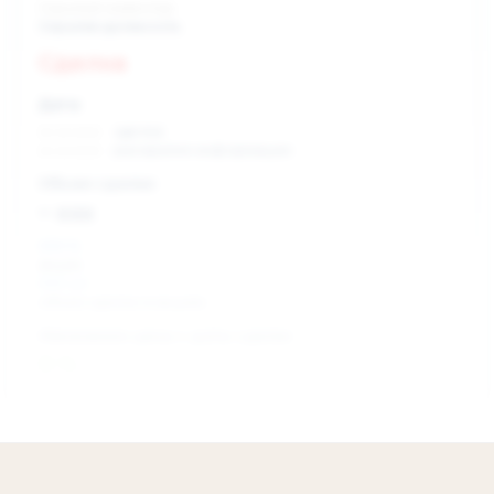
Скрытый инвестор
Скрытая должность
Сделка
Дата:
xx.xx.xxxx
сделка
xx.xx.xxxx
раскрытие информации
Объем сделки:
~ xxx
XXX %
акции
XXX шт
объем сделки в акциях
Изменение цены с даты сделки
0 %