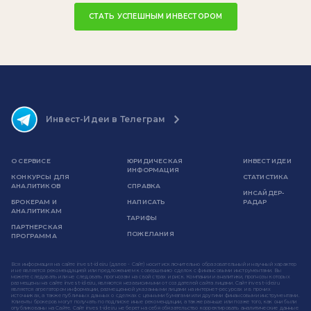
СТАТЬ УСПЕШНЫМ ИНВЕСТОРОМ
Инвест-Идеи в Телеграм
О СЕРВИСЕ
ЮРИДИЧЕСКАЯ
ИНВЕСТ ИДЕИ
ИНФОРМАЦИЯ
КОНКУРСЫ ДЛЯ
СТАТИСТИКА
АНАЛИТИКОВ
СПРАВКА
ИНСАЙДЕР-
БРОКЕРАМ И
НАПИСАТЬ
РАДАР
АНАЛИТИКАМ
ТАРИФЫ
ПАРТНЕРСКАЯ
ПОЖЕЛАНИЯ
ПРОГРАММА
Вся информация на сайте invest-idei.ru (далее - Сайт) носит исключительно образовательный и научный характер
и не является рекомендацией или предложением к совершению сделок с финансовыми инструментами. Вы
можете следовать или не следовать прогнозам на свой страх и риск. Компании и аналитики, прогнозы которых
размещены на сайте invest-idei.ru, являются независимыми от создателей сайта лицами. Сайт invest-idei.ru
является агрегатором информации, размещенной указанными лицами на интернет-ресурсах и в прочих
источниках, а также публичных данных о сделках с ценными бумагами или другими финансовыми инструментами.
Клиенты брокеров могут получать по подписке иные рекомендации, а также раньше или позже того, как они были
опубликованы на Сайте. Сайт invest-idei.ru не берет на себя обязательство корректировать аналитические данные