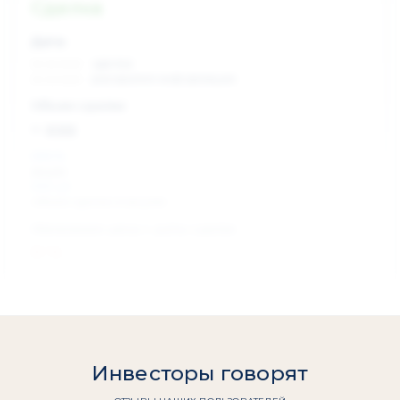
Сделка
Дата:
xx.xx.xxxx
сделка
xx.xx.xxxx
раскрытие информации
Объем сделки:
~ xxx
XXX %
акции
XXX шт
объем сделки в акциях
Изменение цены с даты сделки
0 %
Инвесторы говорят