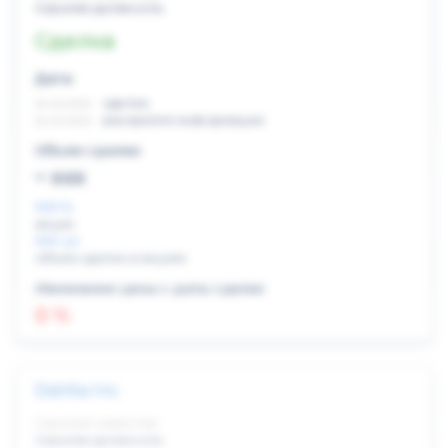
Скрытая должность
Сделка
Дата:
xx.xx.xxxx
сделка
xx.xx.xxxx
раскрытие информации
Объем сделки:
~ xxx
XXX %
акции
XXX шт
объем сделки в акциях
Изменение цены с даты сделки
0 %
DaVita Inc.
Скрытый инвестор
Скрытая должность