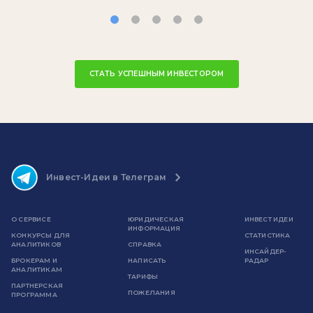
СТАТЬ УСПЕШНЫМ ИНВЕСТОРОМ
Инвест-Идеи в Телеграм
О СЕРВИСЕ
ЮРИДИЧЕСКАЯ
ИНВЕСТ ИДЕИ
ИНФОРМАЦИЯ
КОНКУРСЫ ДЛЯ
СТАТИСТИКА
АНАЛИТИКОВ
СПРАВКА
ИНСАЙДЕР-
БРОКЕРАМ И
НАПИСАТЬ
РАДАР
АНАЛИТИКАМ
ТАРИФЫ
ПАРТНЕРСКАЯ
ПОЖЕЛАНИЯ
ПРОГРАММА