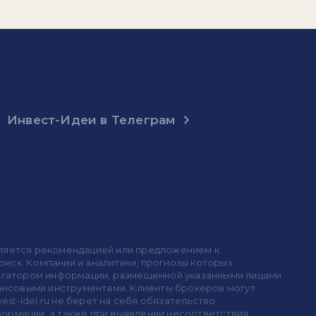
Инвест-Идеи в Телеграм
 является рекомендацией или предложением к
иск. Компании и аналитики, прогнозы которых
 агрегатором информации, размещенной указанными лицами
инансовыми инструментами. Клиенты брокеров могут
est-idei.ru не берет на себя обязательство
формации, а также при выявлении несоответствия