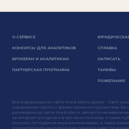
О СЕРВИСЕ
ЮРИДИЧЕСКА
КОНКУРСЫ ДЛЯ АНАЛИТИКОВ
СПРАВКА
БРОКЕРАМ И АНАЛИТИКАМ
НАПИСАТЬ
ПАРТНЕРСКАЯ ПРОГРАММА
ТАРИФЫ
ПОЖЕЛАНИЯ
Вся информация на сайте invest-idei.ru (далее - Сайт) 
совершению сделок с финансовыми инструментами. Вы мо
размещены на сайте invest-idei.ru, являются независимы
на интернет-ресурсах и в прочих источниках, а также п
получать по подписке иные рекомендации, а также раньше
корректировать аналитические данные и инвестиционные