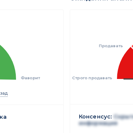
Продавать
Фаворит
Строго продавать
азад
Консенсус:
Скрыт
ка
информация