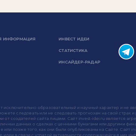
Я ИНФОРМАЦИЯ
ИНВЕСТ ИДЕИ
СТАТИСТИКА
ИНСАЙДЕР-РАДАР
носит исключительно образовательный и научный характер и не
жете следовать или не следовать прогнозам на свой страх и р
ми от создателей сайта лицами. Сайт invest-idei.ru является
убличных данных о сделках с ценными бумагами или другими ф
 или позже того, как они были опубликованы на Сайте. Сайт inv
 идеи в связи с утратой актуальности содержащейся в них ин