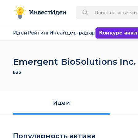
Идеи
Рейтинг
Инсайдер-радар
Конкурс анал
Emergent BioSolutions Inc.
EBS
Идеи
Популярность актива