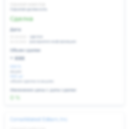
Скрытый инвестор
Скрытая должность
Сделка
Дата:
xx.xx.xxxx
сделка
xx.xx.xxxx
раскрытие информации
Объем сделки:
~ xxx
XXX %
акции
XXX шт
объем сделки в акциях
Изменение цены с даты сделки
0 %
Consolidated Edison, Inc.
Скрытый инвестор