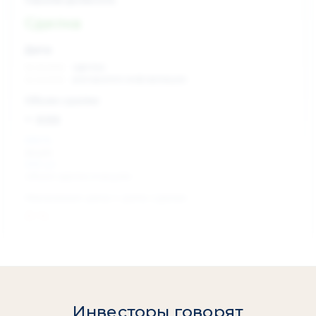
Сделка
Дата:
xx.xx.xxxx
сделка
xx.xx.xxxx
раскрытие информации
Объем сделки:
~ xxx
XXX %
акции
XXX шт
объем сделки в акциях
Изменение цены с даты сделки
0 %
Инвесторы говорят