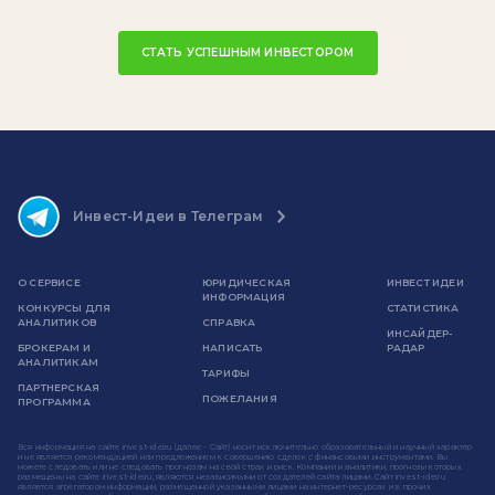
СТАТЬ УСПЕШНЫМ ИНВЕСТОРОМ
Инвест-Идеи в Телеграм
О СЕРВИСЕ
ЮРИДИЧЕСКАЯ
ИНВЕСТ ИДЕИ
ИНФОРМАЦИЯ
КОНКУРСЫ ДЛЯ
СТАТИСТИКА
АНАЛИТИКОВ
СПРАВКА
ИНСАЙДЕР-
БРОКЕРАМ И
НАПИСАТЬ
РАДАР
АНАЛИТИКАМ
ТАРИФЫ
ПАРТНЕРСКАЯ
ПОЖЕЛАНИЯ
ПРОГРАММА
Вся информация на сайте invest-idei.ru (далее - Сайт) носит исключительно образовательный и научный характер
и не является рекомендацией или предложением к совершению сделок с финансовыми инструментами. Вы
можете следовать или не следовать прогнозам на свой страх и риск. Компании и аналитики, прогнозы которых
размещены на сайте invest-idei.ru, являются независимыми от создателей сайта лицами. Сайт invest-idei.ru
является агрегатором информации, размещенной указанными лицами на интернет-ресурсах и в прочих