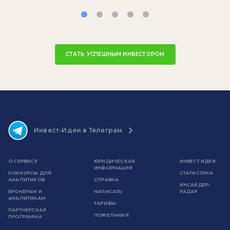
СТАТЬ УСПЕШНЫМ ИНВЕСТОРОМ
Инвест-Идеи в Телеграм
О СЕРВИСЕ
ЮРИДИЧЕСКАЯ
ИНВЕСТ ИДЕИ
ИНФОРМАЦИЯ
КОНКУРСЫ ДЛЯ
СТАТИСТИКА
АНАЛИТИКОВ
СПРАВКА
ИНСАЙДЕР-
БРОКЕРАМ И
НАПИСАТЬ
РАДАР
АНАЛИТИКАМ
ТАРИФЫ
ПАРТНЕРСКАЯ
ПОЖЕЛАНИЯ
ПРОГРАММА