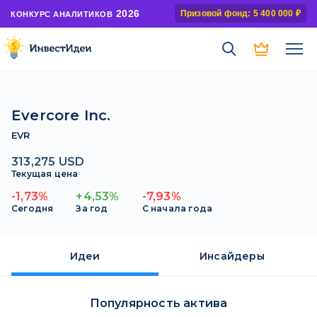
2026
Призовой фонд: 5 400 000 ₽
КОНКУРС АНАЛИТИКОВ
Evercore Inc.
EVR
313,275 USD
Текущая цена
-1,73%
+4,53%
-7,93%
Сегодня
За год
С начала года
Идеи
Инсайдеры
Популярность актива