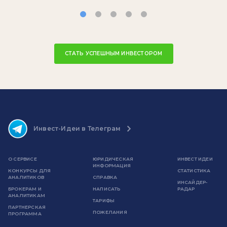
СТАТЬ УСПЕШНЫМ ИНВЕСТОРОМ
Инвест-Идеи в Телеграм
О СЕРВИСЕ
ЮРИДИЧЕСКАЯ
ИНВЕСТ ИДЕИ
ИНФОРМАЦИЯ
КОНКУРСЫ ДЛЯ
СТАТИСТИКА
АНАЛИТИКОВ
СПРАВКА
ИНСАЙДЕР-
БРОКЕРАМ И
НАПИСАТЬ
РАДАР
АНАЛИТИКАМ
ТАРИФЫ
ПАРТНЕРСКАЯ
ПОЖЕЛАНИЯ
ПРОГРАММА