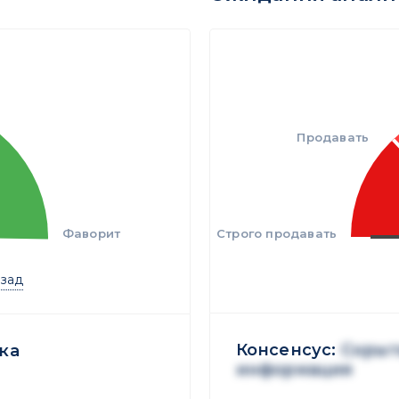
Продавать
Фаворит
Строго продавать
азад
Консенсус:
Скрыт
ка
информация