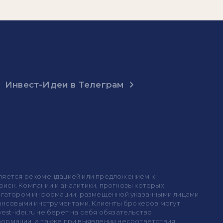
Инвест-Идеи в Телеграм
 является рекомендацией или предложением к
иск. Компании и аналитики, прогнозы которых
 агрегатором информации, размещенной указанными лицами
инансовыми инструментами. Клиенты брокеров могут
est-idei.ru не берет на себя обязательство
формации, а также при выявлении несоответствия