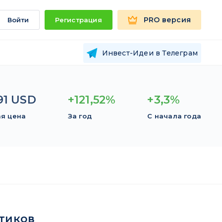
PRO версия
Войти
Регистрация
Инвест-Идеи в Телеграм
91 USD
+121,52%
+3,3%
я цена
За год
С начала года
тиков