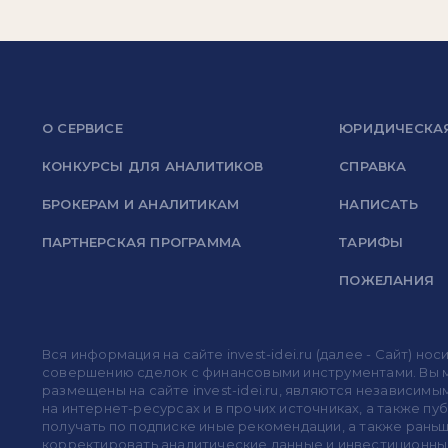
О СЕРВИСЕ
ЮРИДИЧЕСКА
КОНКУРСЫ ДЛЯ АНАЛИТИКОВ
СПРАВКА
БРОКЕРАМ И АНАЛИТИКАМ
НАПИСАТЬ
ПАРТНЕРСКАЯ ПРОГРАММА
ТАРИФЫ
ПОЖЕЛАНИЯ
Вся информация на сайте invest-idei.ru (далее - Сайт) 
совершению сделок с финансовыми инструментами. Вы мо
размещены на сайте invest-idei.ru, являются независимы
на интернет-ресурсах и в прочих источниках, а также п
получать по подписке иные рекомендации, а также раньше
корректировать аналитические данные и инвестиционные