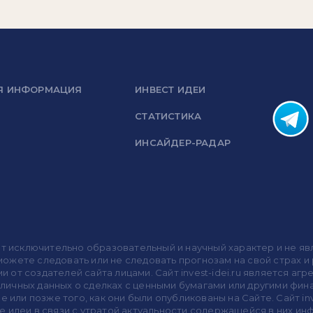
Я ИНФОРМАЦИЯ
ИНВЕСТ ИДЕИ
СТАТИСТИКА
ИНСАЙДЕР-РАДАР
носит исключительно образовательный и научный характер и не
жете следовать или не следовать прогнозам на свой страх и р
ми от создателей сайта лицами. Сайт invest-idei.ru является
убличных данных о сделках с ценными бумагами или другими ф
 или позже того, как они были опубликованы на Сайте. Сайт inv
 идеи в связи с утратой актуальности содержащейся в них ин