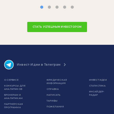
СТАТЬ УСПЕШНЫМ ИНВЕСТОРОМ
Инвест-Идеи в Телеграм
О СЕРВИСЕ
ЮРИДИЧЕСКАЯ
ИНВЕСТ ИДЕИ
ИНФОРМАЦИЯ
КОНКУРСЫ ДЛЯ
СТАТИСТИКА
АНАЛИТИКОВ
СПРАВКА
ИНСАЙДЕР-
БРОКЕРАМ И
НАПИСАТЬ
РАДАР
АНАЛИТИКАМ
ТАРИФЫ
ПАРТНЕРСКАЯ
ПОЖЕЛАНИЯ
ПРОГРАММА