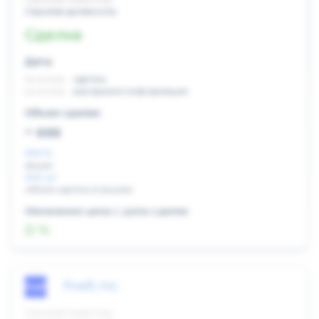
Скрытая должность
Сделка
Дата:
xx.xx.xxxx
сделка
xx.xx.xxxx
раскрытие информации
Объем сделки:
~ xxx
XXX %
акции
XXX шт
объем сделки в акциях
Изменение цены с даты сделки
0 %
Five9, Inc.
Скрытый инвестор