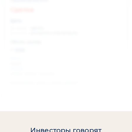
Сделка
Дата:
xx.xx.xxxx
сделка
xx.xx.xxxx
раскрытие информации
Объем сделки:
~ xxx
XXX %
акции
XXX шт
объем сделки в акциях
Изменение цены с даты сделки
0 %
Инвесторы говорят