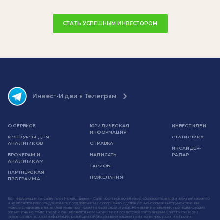
СТАТЬ УСПЕШНЫМ ИНВЕСТОРОМ
Инвест-Идеи в Телеграм
О СЕРВИСЕ
ЮРИДИЧЕСКАЯ
ИНВЕСТ ИДЕИ
ИНФОРМАЦИЯ
КОНКУРСЫ ДЛЯ
СТАТИСТИКА
АНАЛИТИКОВ
СПРАВКА
ИНСАЙДЕР-
БРОКЕРАМ И
НАПИСАТЬ
РАДАР
АНАЛИТИКАМ
ТАРИФЫ
ПАРТНЕРСКАЯ
ПОЖЕЛАНИЯ
ПРОГРАММА
Вся информация на сайте invest-idei.ru (далее - Сайт) носит исключительно образовательный и научный характер
и не является рекомендацией или предложением к совершению сделок с финансовыми инструментами. Вы
можете следовать или не следовать прогнозам на свой страх и риск. Компании и аналитики, прогнозы которых
размещены на сайте invest-idei.ru, являются независимыми от создателей сайта лицами. Сайт invest-idei.ru
является агрегатором информации, размещенной указанными лицами на интернет-ресурсах и в прочих