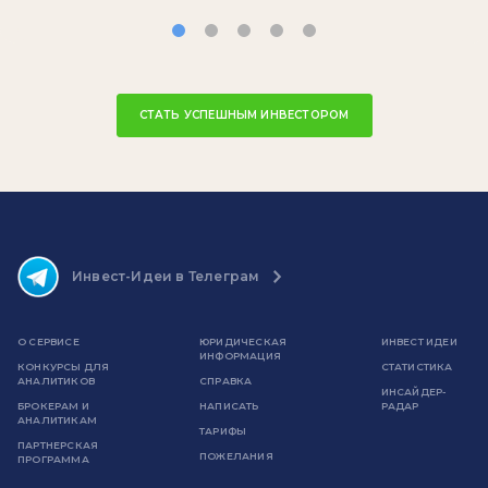
СТАТЬ УСПЕШНЫМ ИНВЕСТОРОМ
Инвест-Идеи в Телеграм
О СЕРВИСЕ
ЮРИДИЧЕСКАЯ
ИНВЕСТ ИДЕИ
ИНФОРМАЦИЯ
КОНКУРСЫ ДЛЯ
СТАТИСТИКА
АНАЛИТИКОВ
СПРАВКА
ИНСАЙДЕР-
БРОКЕРАМ И
НАПИСАТЬ
РАДАР
АНАЛИТИКАМ
ТАРИФЫ
ПАРТНЕРСКАЯ
ПОЖЕЛАНИЯ
ПРОГРАММА