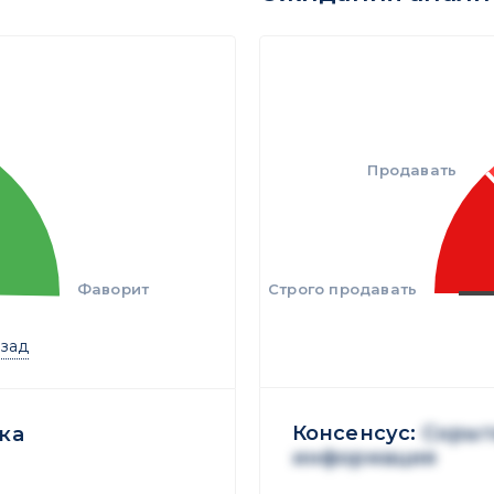
Продавать
Фаворит
Строго продавать
азад
Консенсус:
Скрыт
ка
информация