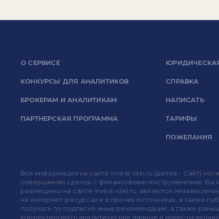
О СЕРВИСЕ
ЮРИДИЧЕСКА
КОНКУРСЫ ДЛЯ АНАЛИТИКОВ
СПРАВКА
БРОКЕРАМ И АНАЛИТИКАМ
НАПИСАТЬ
ПАРТНЕРСКАЯ ПРОГРАММА
ТАРИФЫ
ПОЖЕЛАНИЯ
Вся информация на сайте invest-idei.ru (далее - Сайт) 
совершению сделок с финансовыми инструментами. Вы мо
размещены на сайте invest-idei.ru, являются независимы
на интернет-ресурсах и в прочих источниках, а также п
получать по подписке иные рекомендации, а также раньше
корректировать аналитические данные и инвестиционные