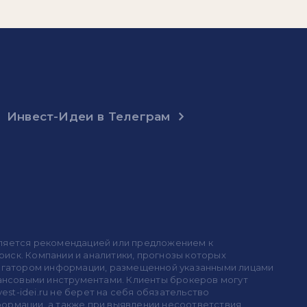
Инвест-Идеи в Телеграм
 является рекомендацией или предложением к
иск. Компании и аналитики, прогнозы которых
 агрегатором информации, размещенной указанными лицами
инансовыми инструментами. Клиенты брокеров могут
est-idei.ru не берет на себя обязательство
формации, а также при выявлении несоответствия