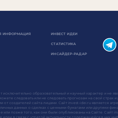
Я ИНФОРМАЦИЯ
ИНВЕСТ ИДЕИ
СТАТИСТИКА
ИНСАЙДЕР-РАДАР
носит исключительно образовательный и научный характер и не
жете следовать или не следовать прогнозам на свой страх и р
ми от создателей сайта лицами. Сайт invest-idei.ru является
убличных данных о сделках с ценными бумагами или другими ф
 или позже того, как они были опубликованы на Сайте. Сайт inv
 идеи в связи с утратой актуальности содержащейся в них ин