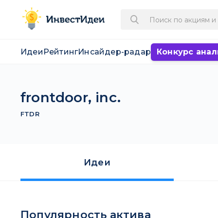
Идеи
Рейтинг
Инсайдер-радар
Конкурс анал
frontdoor, inc.
FTDR
Идеи
Популярность актива