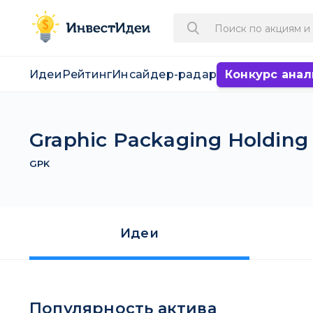
Идеи
Рейтинг
Инсайдер-радар
Конкурс анал
Graphic Packaging Holdin
GPK
Идеи
Популярность актива