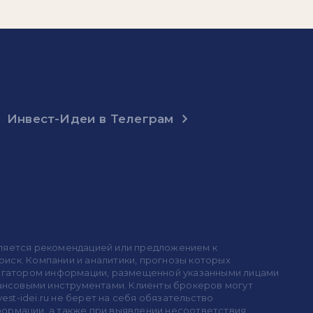
Инвест-Идеи в Телеграм
 является рекомендацией или предложением к
иск. Компании и аналитики, прогнозы которых
 агрегатором информации, размещенной указанными лицами
инансовыми инструментами. Клиенты брокеров могут
est-idei.ru не берет на себя обязательство
формации, а также при выявлении несоответствия