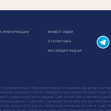
Я ИНФОРМАЦИЯ
ИНВЕСТ ИДЕИ
СТАТИСТИКА
ИНСАЙДЕР-РАДАР
носит исключительно образовательный и научный характер и не
жете следовать или не следовать прогнозам на свой страх и р
ми от создателей сайта лицами. Сайт invest-idei.ru является
убличных данных о сделках с ценными бумагами или другими ф
 или позже того, как они были опубликованы на Сайте. Сайт inv
 идеи в связи с утратой актуальности содержащейся в них ин