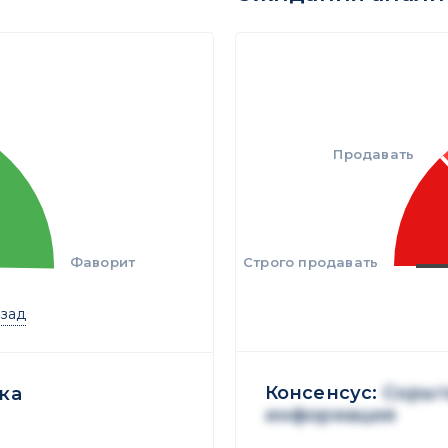
Продавать
Фаворит
Строго продавать
азад
Консенсус:
Скрыт
ка
информация