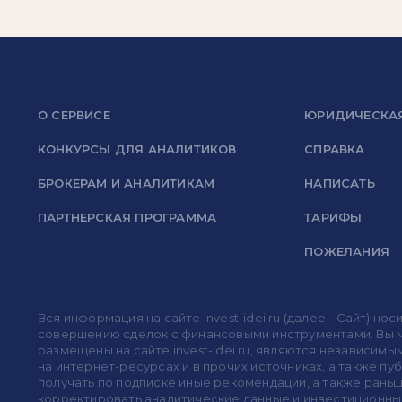
О СЕРВИСЕ
ЮРИДИЧЕСКА
КОНКУРСЫ ДЛЯ АНАЛИТИКОВ
СПРАВКА
БРОКЕРАМ И АНАЛИТИКАМ
НАПИСАТЬ
ПАРТНЕРСКАЯ ПРОГРАММА
ТАРИФЫ
ПОЖЕЛАНИЯ
Вся информация на сайте invest-idei.ru (далее - Сайт) 
совершению сделок с финансовыми инструментами. Вы мо
размещены на сайте invest-idei.ru, являются независимы
на интернет-ресурсах и в прочих источниках, а также п
получать по подписке иные рекомендации, а также раньше
корректировать аналитические данные и инвестиционные