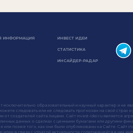
Я ИНФОРМАЦИЯ
ИНВЕСТ ИДЕИ
СТАТИСТИКА
ИНСАЙДЕР-РАДАР
носит исключительно образовательный и научный характер и не
жете следовать или не следовать прогнозам на свой страх и р
ми от создателей сайта лицами. Сайт invest-idei.ru является
убличных данных о сделках с ценными бумагами или другими ф
 или позже того, как они были опубликованы на Сайте. Сайт inv
 идеи в связи с утратой актуальности содержащейся в них ин