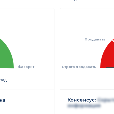
Продавать
Фаворит
Строго продавать
азад
Консенсус:
Скрыт
ка
информация