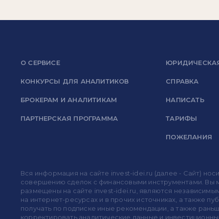
О СЕРВИСЕ
ЮРИДИЧЕСКА
КОНКУРСЫ ДЛЯ АНАЛИТИКОВ
СПРАВКА
БРОКЕРАМ И АНАЛИТИКАМ
НАПИСАТЬ
ПАРТНЕРСКАЯ ПРОГРАММА
ТАРИФЫ
ПОЖЕЛАНИЯ
Вся информация на сайте invest-idei.ru (далее - Сайт) 
совершению сделок с финансовыми инструментами. Вы мо
размещены на сайте invest-idei.ru, являются независимы
на интернет-ресурсах и в прочих источниках, а также п
получать по подписке иные рекомендации, а также раньше
корректировать аналитические данные и инвестиционные