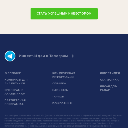
СТАТЬ УСПЕШНЫМ ИНВЕСТОРОМ
Инвест-Идеи в Телеграм
О СЕРВИСЕ
ЮРИДИЧЕСКАЯ
ИНВЕСТ ИДЕИ
ИНФОРМАЦИЯ
КОНКУРСЫ ДЛЯ
СТАТИСТИКА
АНАЛИТИКОВ
СПРАВКА
ИНСАЙДЕР-
БРОКЕРАМ И
НАПИСАТЬ
РАДАР
АНАЛИТИКАМ
ТАРИФЫ
ПАРТНЕРСКАЯ
ПОЖЕЛАНИЯ
ПРОГРАММА
Вся информация на сайте invest-idei.ru (далее - Сайт) носит исключительно образовательный и научный характер
и не является рекомендацией или предложением к совершению сделок с финансовыми инструментами. Вы
можете следовать или не следовать прогнозам на свой страх и риск. Компании и аналитики, прогнозы которых
размещены на сайте invest-idei.ru, являются независимыми от создателей сайта лицами. Сайт invest-idei.ru
является агрегатором информации, размещенной указанными лицами на интернет-ресурсах и в прочих