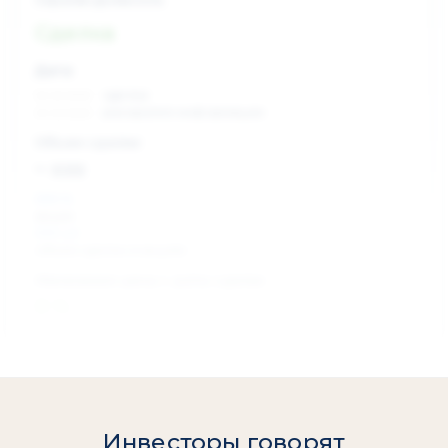
Сделка
Дата:
xx.xx.xxxx
сделка
xx.xx.xxxx
раскрытие информации
Объем сделки:
~ xxx
XXX %
акции
XXX шт
объем сделки в акциях
Изменение цены с даты сделки
0 %
Инвесторы говорят