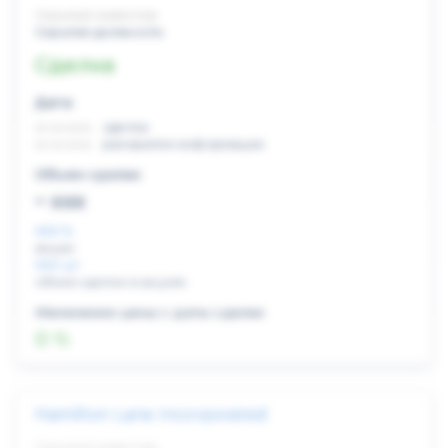
Скрытый инвестор
Скрытая должность
Сделка
Дата:
xx.xx.xxxx
сделка
xx.xx.xxxx
раскрытие информации
Объем сделки:
~ xxx
XXX %
акции
XXX шт
объем сделки в акциях
Изменение цены с даты сделки
0 %
Hamilton Lane Incorporated
Скрытый инвестор