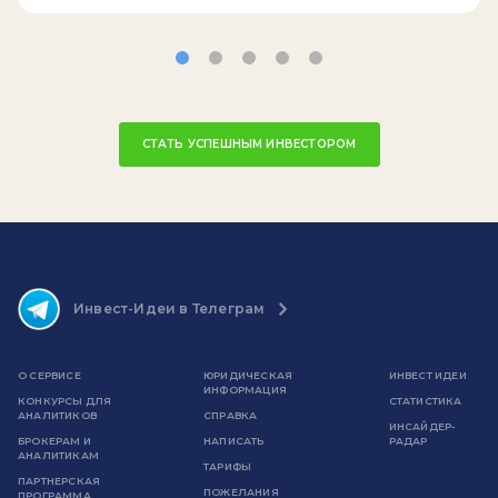
СТАТЬ УСПЕШНЫМ ИНВЕСТОРОМ
Инвест-Идеи в Телеграм
О СЕРВИСЕ
ЮРИДИЧЕСКАЯ
ИНВЕСТ ИДЕИ
ИНФОРМАЦИЯ
КОНКУРСЫ ДЛЯ
СТАТИСТИКА
АНАЛИТИКОВ
СПРАВКА
ИНСАЙДЕР-
БРОКЕРАМ И
НАПИСАТЬ
РАДАР
АНАЛИТИКАМ
ТАРИФЫ
ПАРТНЕРСКАЯ
ПОЖЕЛАНИЯ
ПРОГРАММА