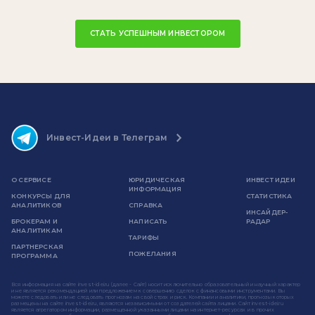
СТАТЬ УСПЕШНЫМ ИНВЕСТОРОМ
Инвест-Идеи в Телеграм
О СЕРВИСЕ
ЮРИДИЧЕСКАЯ
ИНВЕСТ ИДЕИ
ИНФОРМАЦИЯ
КОНКУРСЫ ДЛЯ
СТАТИСТИКА
АНАЛИТИКОВ
СПРАВКА
ИНСАЙДЕР-
БРОКЕРАМ И
НАПИСАТЬ
РАДАР
АНАЛИТИКАМ
ТАРИФЫ
ПАРТНЕРСКАЯ
ПОЖЕЛАНИЯ
ПРОГРАММА
Вся информация на сайте invest-idei.ru (далее - Сайт) носит исключительно образовательный и научный характер
и не является рекомендацией или предложением к совершению сделок с финансовыми инструментами. Вы
можете следовать или не следовать прогнозам на свой страх и риск. Компании и аналитики, прогнозы которых
размещены на сайте invest-idei.ru, являются независимыми от создателей сайта лицами. Сайт invest-idei.ru
является агрегатором информации, размещенной указанными лицами на интернет-ресурсах и в прочих