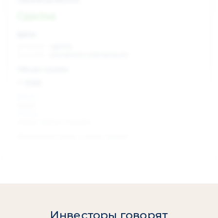
Сделка
Дата:
xx.xx.xxxx
сделка
xx.xx.xxxx
раскрытие информации
Объем сделки:
~ xxx
XXX %
акции
XXX шт
объем сделки в акциях
Изменение цены с даты сделки
0 %
Инвесторы говорят