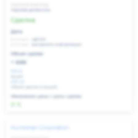
Скрытый инвестор
Скрытая должность
Сделка
Дата:
xx.xx.xxxx
сделка
xx.xx.xxxx
раскрытие информации
Объем сделки:
~ xxx
XXX %
акции
XXX шт
объем сделки в акциях
Изменение цены с даты сделки
0 %
Huntsman Corporation
Скрытый инвестор