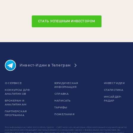
СТАТЬ УСПЕШНЫМ ИНВЕСТОРОМ
Инвест-Идеи в Телеграм
О СЕРВИСЕ
ЮРИДИЧЕСКАЯ
ИНВЕСТ ИДЕИ
ИНФОРМАЦИЯ
КОНКУРСЫ ДЛЯ
СТАТИСТИКА
АНАЛИТИКОВ
СПРАВКА
ИНСАЙДЕР-
БРОКЕРАМ И
НАПИСАТЬ
РАДАР
АНАЛИТИКАМ
ТАРИФЫ
ПАРТНЕРСКАЯ
ПОЖЕЛАНИЯ
ПРОГРАММА
Вся информация на сайте invest-idei.ru (далее - Сайт) носит исключительно образовательный и научный характер
и не является рекомендацией или предложением к совершению сделок с финансовыми инструментами. Вы
можете следовать или не следовать прогнозам на свой страх и риск. Компании и аналитики, прогнозы которых