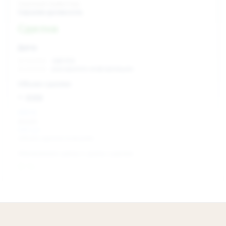
Скрытый инвестор
Скрытая должность
Сделка
Дата:
xx.xx.xxxx
сделка
xx.xx.xxxx
раскрытие информации
Объем сделки:
~ xxx
XXX %
акции
XXX шт
объем сделки в акциях
Изменение цены с даты сделки
0 %