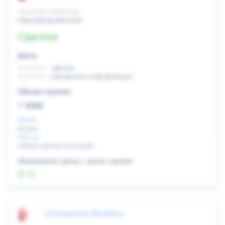
Скрытый инвестор
Скрытая должность
Сделка
Дата:
xx.xx.xxxx
сделка
xx.xx.xxxx
раскрытие информации
Объем сделки:
~ xxx
XXX %
акции
XXX шт
объем сделки в акциях
Изменение цены с даты сделки
0 %
Interactive Brokers