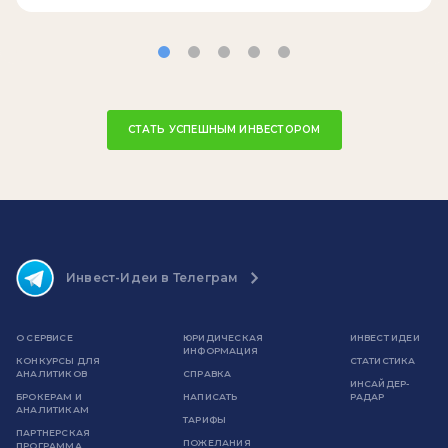
СТАТЬ УСПЕШНЫМ ИНВЕСТОРОМ
Инвест-Идеи в Телеграм
О СЕРВИСЕ
ЮРИДИЧЕСКАЯ
ИНВЕСТ ИДЕИ
ИНФОРМАЦИЯ
КОНКУРСЫ ДЛЯ
СТАТИСТИКА
АНАЛИТИКОВ
СПРАВКА
ИНСАЙДЕР-
БРОКЕРАМ И
НАПИСАТЬ
РАДАР
АНАЛИТИКАМ
ТАРИФЫ
ПАРТНЕРСКАЯ
ПОЖЕЛАНИЯ
ПРОГРАММА