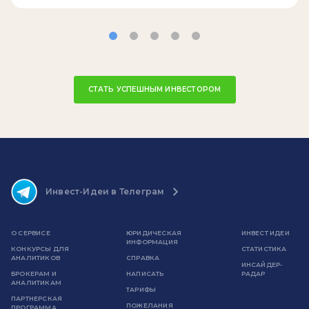
СТАТЬ УСПЕШНЫМ ИНВЕСТОРОМ
Инвест-Идеи в Телеграм
О СЕРВИСЕ
ЮРИДИЧЕСКАЯ
ИНВЕСТ ИДЕИ
ИНФОРМАЦИЯ
КОНКУРСЫ ДЛЯ
СТАТИСТИКА
АНАЛИТИКОВ
СПРАВКА
ИНСАЙДЕР-
БРОКЕРАМ И
НАПИСАТЬ
РАДАР
АНАЛИТИКАМ
ТАРИФЫ
ПАРТНЕРСКАЯ
ПОЖЕЛАНИЯ
ПРОГРАММА