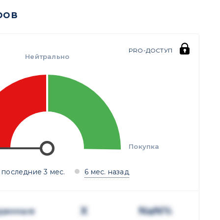
ров
PRO-ДОСТУП
Нейтрально
Покупка
 последние 3 мес.
6 мес. назад
X
NaN%
данные