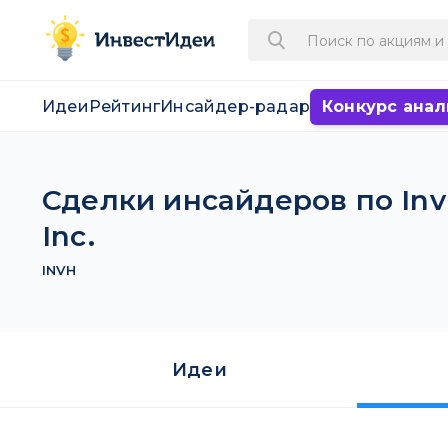
Идеи
Рейтинг
Инсайдер-радар
Конкурс анал
Сделки инсайдеров по Inv
Inc.
INVH
Идеи