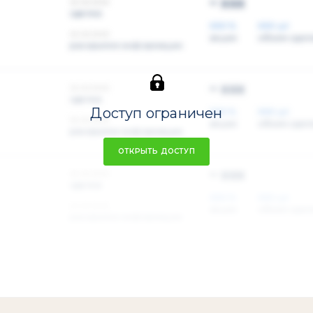
~ xxx
xx.xx.xxxx
сделка
XXX %
XXX шт
xx.xx.xxxx
акции
объем сдел
раскрытие информации
~ xxx
xx.xx.xxxx
сделка
Доступ ограничен
XXX %
XXX шт
xx.xx.xxxx
акции
объем сдел
раскрытие информации
ОТКРЫТЬ ДОСТУП
~ xxx
xx.xx.xxxx
сделка
XXX %
XXX шт
xx.xx.xxxx
акции
объем сдел
раскрытие информации