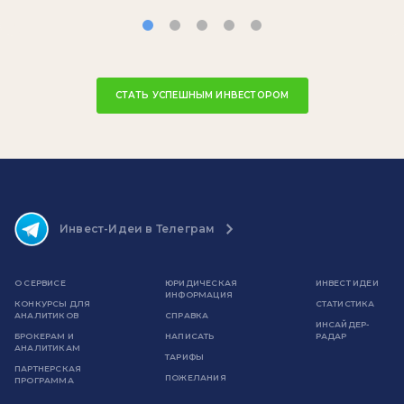
СТАТЬ УСПЕШНЫМ ИНВЕСТОРОМ
Инвест-Идеи в Телеграм
О СЕРВИСЕ
ЮРИДИЧЕСКАЯ
ИНВЕСТ ИДЕИ
ИНФОРМАЦИЯ
КОНКУРСЫ ДЛЯ
СТАТИСТИКА
АНАЛИТИКОВ
СПРАВКА
ИНСАЙДЕР-
БРОКЕРАМ И
НАПИСАТЬ
РАДАР
АНАЛИТИКАМ
ТАРИФЫ
ПАРТНЕРСКАЯ
ПОЖЕЛАНИЯ
ПРОГРАММА