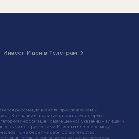
Инвест-Идеи в Телеграм
 является рекомендацией или предложением к
иск. Компании и аналитики, прогнозы которых
 агрегатором информации, размещенной указанными лицами
инансовыми инструментами. Клиенты брокеров могут
est-idei.ru не берет на себя обязательство
формации, а также при выявлении несоответствия