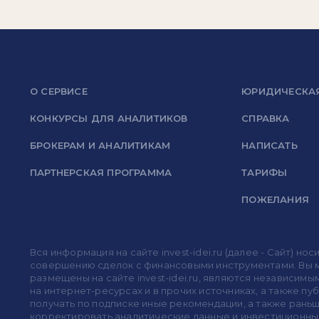
О СЕРВИСЕ
ЮРИДИЧЕСКА
КОНКУРСЫ ДЛЯ АНАЛИТИКОВ
СПРАВКА
БРОКЕРАМ И АНАЛИТИКАМ
НАПИСАТЬ
ПАРТНЕРСКАЯ ПРОГРАММА
ТАРИФЫ
ПОЖЕЛАНИЯ
Вся информация на сайте invest-idei.ru (далее - Сайт) 
совершению сделок с финансовыми инструментами. Вы мо
размещены на сайте invest-idei.ru, являются независимы
на интернет-ресурсах и в прочих источниках, а также п
получать по подписке иные рекомендации, а также раньше
корректировать аналитические данные и инвестиционные