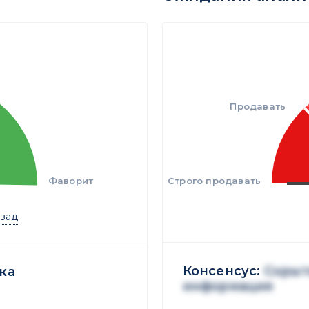
Продавать
Фаворит
Строго продавать
азад
Консенсус:
Скрыт
ка
информация