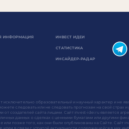
Я ИНФОРМАЦИЯ
ИНВЕСТ ИДЕИ
СТАТИСТИКА
ИНСАЙДЕР-РАДАР
носит исключительно образовательный и научный характер и не
жете следовать или не следовать прогнозам на свой страх и р
ми от создателей сайта лицами. Сайт invest-idei.ru является
убличных данных о сделках с ценными бумагами или другими ф
 или позже того, как они были опубликованы на Сайте. Сайт inv
 идеи в связи с утратой актуальности содержащейся в них ин