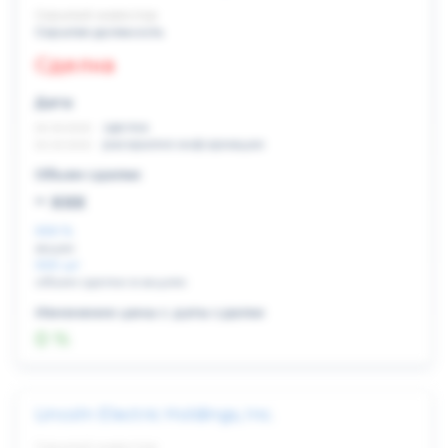
Скрытый инвестор
Скрытая должность
Сделка
Дата:
xx.xx.xxxx
сделка
xx.xx.xxxx
раскрытие информации
Объем сделки:
~ xxx
XXX %
акции
XXX шт
объем сделки в акциях
Изменение цены с даты сделки
0 %
Lincoln Electric Holdings, Inc.
Скрытый инвестор