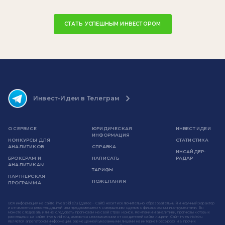
СТАТЬ УСПЕШНЫМ ИНВЕСТОРОМ
Инвест-Идеи в Телеграм
О СЕРВИСЕ
ЮРИДИЧЕСКАЯ
ИНВЕСТ ИДЕИ
ИНФОРМАЦИЯ
КОНКУРСЫ ДЛЯ
СТАТИСТИКА
АНАЛИТИКОВ
СПРАВКА
ИНСАЙДЕР-
БРОКЕРАМ И
НАПИСАТЬ
РАДАР
АНАЛИТИКАМ
ТАРИФЫ
ПАРТНЕРСКАЯ
ПОЖЕЛАНИЯ
ПРОГРАММА
Вся информация на сайте invest-idei.ru (далее - Сайт) носит исключительно образовательный и научный характер
и не является рекомендацией или предложением к совершению сделок с финансовыми инструментами. Вы
можете следовать или не следовать прогнозам на свой страх и риск. Компании и аналитики, прогнозы которых
размещены на сайте invest-idei.ru, являются независимыми от создателей сайта лицами. Сайт invest-idei.ru
является агрегатором информации, размещенной указанными лицами на интернет-ресурсах и в прочих