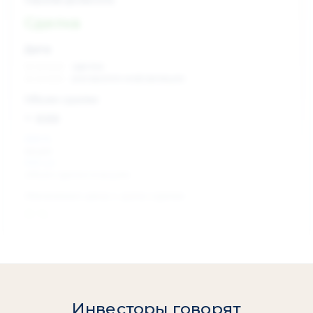
Сделка
Дата:
xx.xx.xxxx
сделка
xx.xx.xxxx
раскрытие информации
Объем сделки:
~ xxx
XXX %
акции
XXX шт
объем сделки в акциях
Изменение цены с даты сделки
0 %
Инвесторы говорят