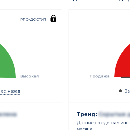
PRO-ДОСТУП
Высокая
Продажа
мес. назад
За
елена
Тренд:
Скрытые 
Данные по сделкам инса
месяца