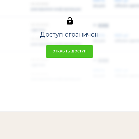
XXX %
XXX шт
xx.xx.xxxx
акции
объем сдел
раскрытие информации
~ xxx
xx.xx.xxxx
сделка
Доступ ограничен
XXX %
XXX шт
xx.xx.xxxx
акции
объем сдел
раскрытие информации
ОТКРЫТЬ ДОСТУП
~ xxx
xx.xx.xxxx
сделка
XXX %
XXX шт
xx.xx.xxxx
акции
объем сдел
раскрытие информации