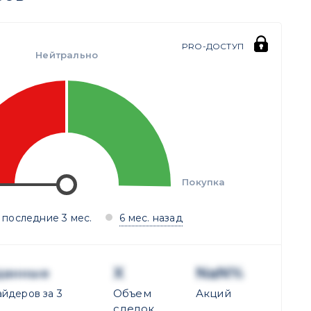
PRO-ДОСТУП
Нейтрально
Покупка
 последние 3 мес.
6 мес. назад
X
NaN%
данные
Объем
Акций
йдеров за 3
сделок