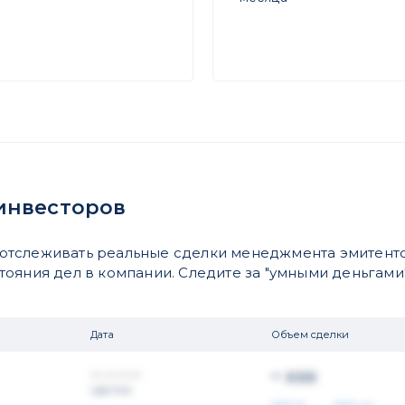
инвесторов
отслеживать реальные сделки менеджмента эмитенто
яния дел в компании. Следите за "умными деньгами".
Дата
Объем сделки
~ xxx
xx.xx.xxxx
сделка