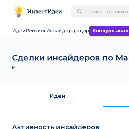
Идеи
Рейтинг
Инсайдер-радар
Конкурс анал
Сделки инсайдеров по Macy
M
Идеи
Активность инсайдеров