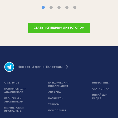
СТАТЬ УСПЕШНЫМ ИНВЕСТОРОМ
Инвест-Идеи в Телеграм
О СЕРВИСЕ
ЮРИДИЧЕСКАЯ
ИНВЕСТ ИДЕИ
ИНФОРМАЦИЯ
КОНКУРСЫ ДЛЯ
СТАТИСТИКА
АНАЛИТИКОВ
СПРАВКА
ИНСАЙДЕР-
БРОКЕРАМ И
НАПИСАТЬ
РАДАР
АНАЛИТИКАМ
ТАРИФЫ
ПАРТНЕРСКАЯ
ПОЖЕЛАНИЯ
ПРОГРАММА