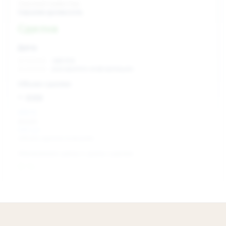
Скрытый инвестор
Скрытая должность
Сделка
Дата:
xx.xx.xxxx
сделка
xx.xx.xxxx
раскрытие информации
Объем сделки:
~ xxx
XXX %
акции
XXX шт
объем сделки в акциях
Изменение цены с даты сделки
0 %