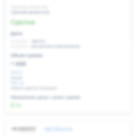
Скрытый инвестор
Скрытая должность
Сделка
Дата:
xx.xx.xxxx
сделка
xx.xx.xxxx
раскрытие информации
Объем сделки:
~ xxx
XXX %
акции
XXX шт
объем сделки в акциях
Изменение цены с даты сделки
0 %
Vail Resorts