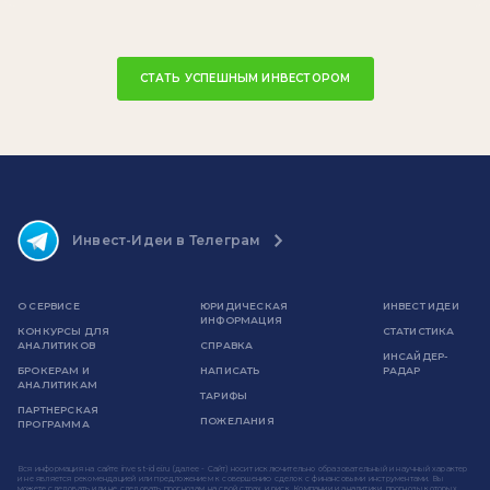
СТАТЬ УСПЕШНЫМ ИНВЕСТОРОМ
Инвест-Идеи в Телеграм
О СЕРВИСЕ
ЮРИДИЧЕСКАЯ
ИНВЕСТ ИДЕИ
ИНФОРМАЦИЯ
КОНКУРСЫ ДЛЯ
СТАТИСТИКА
АНАЛИТИКОВ
СПРАВКА
ИНСАЙДЕР-
БРОКЕРАМ И
НАПИСАТЬ
РАДАР
АНАЛИТИКАМ
ТАРИФЫ
ПАРТНЕРСКАЯ
ПОЖЕЛАНИЯ
ПРОГРАММА
Вся информация на сайте invest-idei.ru (далее - Сайт) носит исключительно образовательный и научный характер
и не является рекомендацией или предложением к совершению сделок с финансовыми инструментами. Вы
можете следовать или не следовать прогнозам на свой страх и риск. Компании и аналитики, прогнозы которых