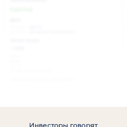
Сделка
Дата:
xx.xx.xxxx
сделка
xx.xx.xxxx
раскрытие информации
Объем сделки:
~ xxx
XXX %
акции
XXX шт
объем сделки в акциях
Изменение цены с даты сделки
0 %
Инвесторы говорят