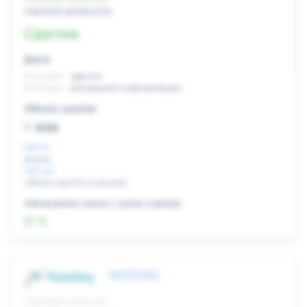
Скрытая должность
Сделка
Дата:
xx.xx.xxxx
сделка
xx.xx.xxxx
раскрытие информации
Объем сделки:
~ xxx
XXX %
акции
XXX шт
объем сделки в акциях
Изменение цены с даты сделки
0 %
NASDAQ
Скрытый инвестор