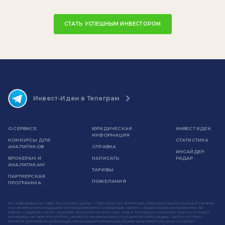
СТАТЬ УСПЕШНЫМ ИНВЕСТОРОМ
Инвест-Идеи в Телеграм
О СЕРВИСЕ
ЮРИДИЧЕСКАЯ
ИНВЕСТ ИДЕИ
ИНФОРМАЦИЯ
КОНКУРСЫ ДЛЯ
СТАТИСТИКА
АНАЛИТИКОВ
СПРАВКА
ИНСАЙДЕР-
БРОКЕРАМ И
НАПИСАТЬ
РАДАР
АНАЛИТИКАМ
ТАРИФЫ
ПАРТНЕРСКАЯ
ПОЖЕЛАНИЯ
ПРОГРАММА
Вся информация на сайте invest-idei.ru (далее - Сайт) носит исключительно образовательный и научный характер
и не является рекомендацией или предложением к совершению сделок с финансовыми инструментами. Вы
можете следовать или не следовать прогнозам на свой страх и риск. Компании и аналитики, прогнозы которых
размещены на сайте invest-idei.ru, являются независимыми от создателей сайта лицами. Сайт invest-idei.ru
является агрегатором информации, размещенной указанными лицами на интернет-ресурсах и в прочих