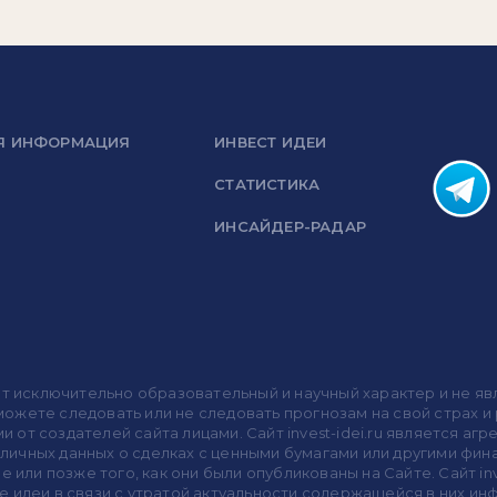
Я ИНФОРМАЦИЯ
ИНВЕСТ ИДЕИ
СТАТИСТИКА
ИНСАЙДЕР-РАДАР
носит исключительно образовательный и научный характер и не
жете следовать или не следовать прогнозам на свой страх и р
ми от создателей сайта лицами. Сайт invest-idei.ru является
убличных данных о сделках с ценными бумагами или другими ф
 или позже того, как они были опубликованы на Сайте. Сайт inv
 идеи в связи с утратой актуальности содержащейся в них ин