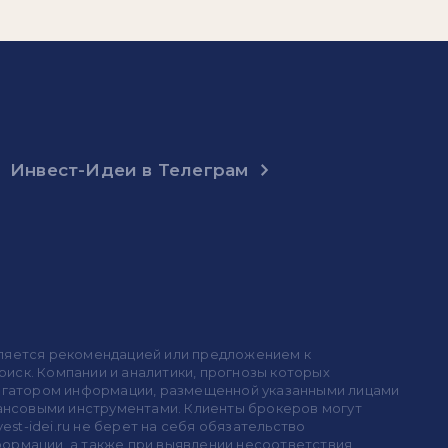
Инвест-Идеи в Телеграм
 является рекомендацией или предложением к
иск. Компании и аналитики, прогнозы которых
 агрегатором информации, размещенной указанными лицами
инансовыми инструментами. Клиенты брокеров могут
est-idei.ru не берет на себя обязательство
формации, а также при выявлении несоответствия