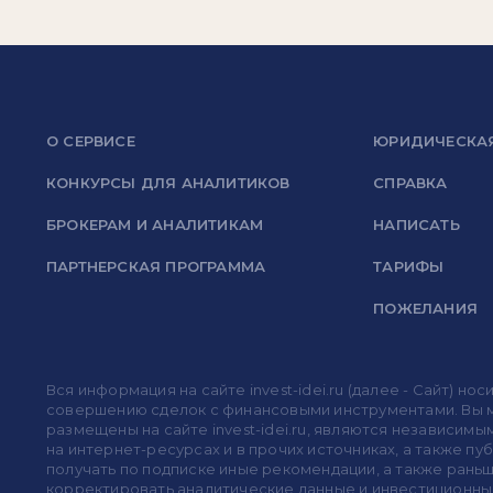
О СЕРВИСЕ
ЮРИДИЧЕСКА
КОНКУРСЫ ДЛЯ АНАЛИТИКОВ
СПРАВКА
БРОКЕРАМ И АНАЛИТИКАМ
НАПИСАТЬ
ПАРТНЕРСКАЯ ПРОГРАММА
ТАРИФЫ
ПОЖЕЛАНИЯ
Вся информация на сайте invest-idei.ru (далее - Сайт) 
совершению сделок с финансовыми инструментами. Вы мо
размещены на сайте invest-idei.ru, являются независимы
на интернет-ресурсах и в прочих источниках, а также п
получать по подписке иные рекомендации, а также раньше
корректировать аналитические данные и инвестиционные