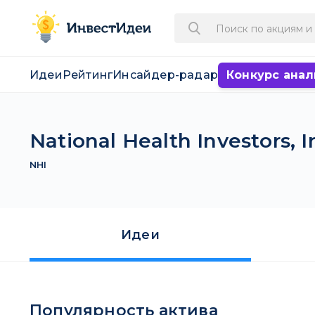
Идеи
Рейтинг
Инсайдер-радар
Конкурс анал
National Health Investors, I
NHI
Идеи
Популярность актива