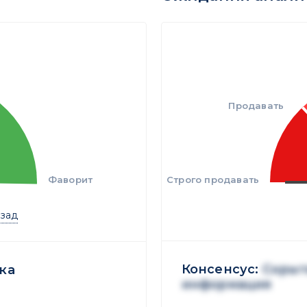
Продавать
Фаворит
Строго продавать
азад
Консенсус:
Скрыт
ка
информация