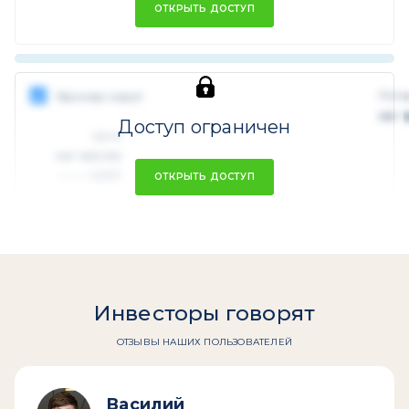
ОТКРЫТЬ ДОСТУП
Поте
Брокер скрыт
не 
Доступ ограничен
Цель
не число
USD
xx.xx.xxxx
ОТКРЫТЬ ДОСТУП
Инвесторы говорят
ОТЗЫВЫ НАШИХ ПОЛЬЗОВАТЕЛЕЙ
Василий