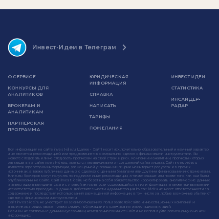
Инвест-Идеи в Телеграм
О СЕРВИСЕ
ЮРИДИЧЕСКАЯ
ИНВЕСТ ИДЕИ
ИНФОРМАЦИЯ
КОНКУРСЫ ДЛЯ
СТАТИСТИКА
АНАЛИТИКОВ
СПРАВКА
ИНСАЙДЕР-
БРОКЕРАМ И
НАПИСАТЬ
РАДАР
АНАЛИТИКАМ
ТАРИФЫ
ПАРТНЕРСКАЯ
ПОЖЕЛАНИЯ
ПРОГРАММА
Вся информация на сайте invest-idei.ru (далее - Сайт) носит исключительно образовательный и научный характер
и не является рекомендацией или предложением к совершению сделок с финансовыми инструментами. Вы
можете следовать или не следовать прогнозам на свой страх и риск. Компании и аналитики, прогнозы которых
размещены на сайте invest-idei.ru, являются независимыми от создателей сайта лицами. Сайт invest-idei.ru
является агрегатором информации, размещенной указанными лицами на интернет-ресурсах и в прочих
источниках, а также публичных данных о сделках с ценными бумагами или другими финансовыми инструментами.
Клиенты брокеров могут получать по подписке иные рекомендации, а также раньше или позже того, как они были
опубликованы на Сайте. Сайт invest-idei.ru не берет на себя обязательство корректировать аналитические данные
и инвестиционные идеи в связи с утратой актуальности содержащейся в них информации, а также при выявлении
несоответствия приводимых данных действительности. Администрация invest-idei.ru не несет ответственности за
содержание и последствия использования размещенной информации, в том числе за любые возможные убытки от
сделок с финансовыми инструментами.
Сайт invest-idei.ru не участвует во взаимоотношениях пользователей сайта и инвестиционных компаний и
аналитиков, предоставляя только сервис публикации и отслеживания инвестиционных идей.
Если Вы не согласны с данными условиями, немедленно покиньте Сайт и не используйте размещенную на нем
информацию.