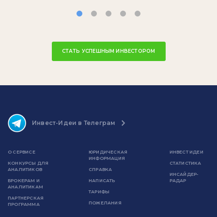
СТАТЬ УСПЕШНЫМ ИНВЕСТОРОМ
Инвест-Идеи в Телеграм
О СЕРВИСЕ
ЮРИДИЧЕСКАЯ
ИНВЕСТ ИДЕИ
ИНФОРМАЦИЯ
КОНКУРСЫ ДЛЯ
СТАТИСТИКА
АНАЛИТИКОВ
СПРАВКА
ИНСАЙДЕР-
БРОКЕРАМ И
НАПИСАТЬ
РАДАР
АНАЛИТИКАМ
ТАРИФЫ
ПАРТНЕРСКАЯ
ПОЖЕЛАНИЯ
ПРОГРАММА