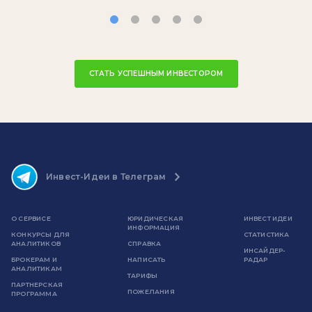
СТАТЬ УСПЕШНЫМ ИНВЕСТОРОМ
Инвест-Идеи в Телеграм
О СЕРВИСЕ
ЮРИДИЧЕСКАЯ
ИНВЕСТ ИДЕИ
ИНФОРМАЦИЯ
КОНКУРСЫ ДЛЯ
СТАТИСТИКА
АНАЛИТИКОВ
СПРАВКА
ИНСАЙДЕР-
БРОКЕРАМ И
НАПИСАТЬ
РАДАР
АНАЛИТИКАМ
ТАРИФЫ
ПАРТНЕРСКАЯ
ПОЖЕЛАНИЯ
ПРОГРАММА