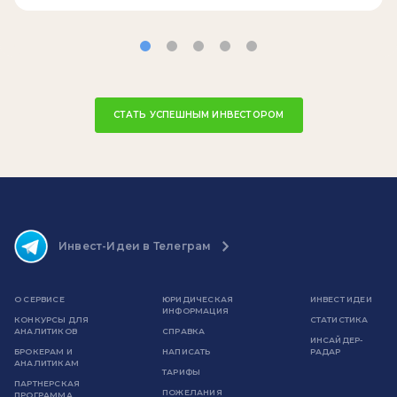
СТАТЬ УСПЕШНЫМ ИНВЕСТОРОМ
Инвест-Идеи в Телеграм
О СЕРВИСЕ
ЮРИДИЧЕСКАЯ
ИНВЕСТ ИДЕИ
ИНФОРМАЦИЯ
КОНКУРСЫ ДЛЯ
СТАТИСТИКА
АНАЛИТИКОВ
СПРАВКА
ИНСАЙДЕР-
БРОКЕРАМ И
НАПИСАТЬ
РАДАР
АНАЛИТИКАМ
ТАРИФЫ
ПАРТНЕРСКАЯ
ПОЖЕЛАНИЯ
ПРОГРАММА