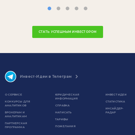
СТАТЬ УСПЕШНЫМ ИНВЕСТОРОМ
Инвест-Идеи в Телеграм
О СЕРВИСЕ
ЮРИДИЧЕСКАЯ
ИНВЕСТ ИДЕИ
ИНФОРМАЦИЯ
КОНКУРСЫ ДЛЯ
СТАТИСТИКА
АНАЛИТИКОВ
СПРАВКА
ИНСАЙДЕР-
БРОКЕРАМ И
НАПИСАТЬ
РАДАР
АНАЛИТИКАМ
ТАРИФЫ
ПАРТНЕРСКАЯ
ПОЖЕЛАНИЯ
ПРОГРАММА