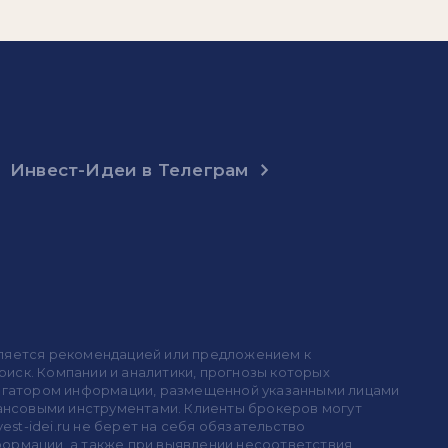
Инвест-Идеи в Телеграм
 является рекомендацией или предложением к
иск. Компании и аналитики, прогнозы которых
 агрегатором информации, размещенной указанными лицами
инансовыми инструментами. Клиенты брокеров могут
est-idei.ru не берет на себя обязательство
формации, а также при выявлении несоответствия