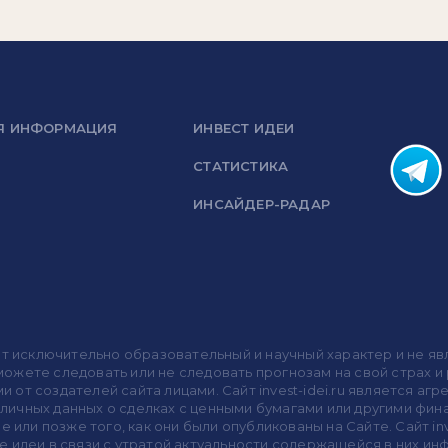
Я ИНФОРМАЦИЯ
ИНВЕСТ ИДЕИ
СТАТИСТИКА
ИНСАЙДЕР-РАДАР
носит исключительно образовательный и научный характер и не
жете следовать или не следовать прогнозам на свой страх и р
ми от создателей сайта лицами. Сайт invest-idei.ru является
убличных данных о сделках с ценными бумагами или другими ф
 или позже того, как они были опубликованы на Сайте. Сайт inv
 идеи в связи с утратой актуальности содержащейся в них ин