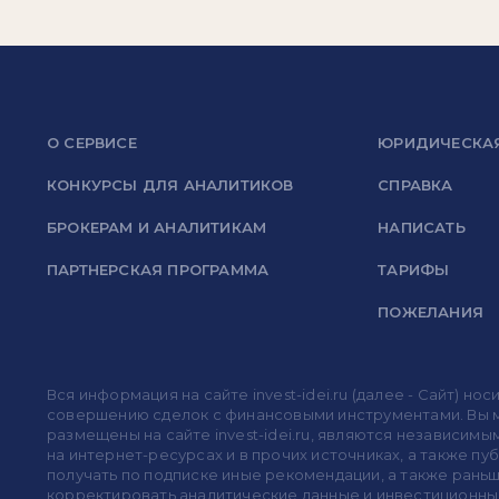
О СЕРВИСЕ
ЮРИДИЧЕСКА
КОНКУРСЫ ДЛЯ АНАЛИТИКОВ
СПРАВКА
БРОКЕРАМ И АНАЛИТИКАМ
НАПИСАТЬ
ПАРТНЕРСКАЯ ПРОГРАММА
ТАРИФЫ
ПОЖЕЛАНИЯ
Вся информация на сайте invest-idei.ru (далее - Сайт) 
совершению сделок с финансовыми инструментами. Вы мо
размещены на сайте invest-idei.ru, являются независимы
на интернет-ресурсах и в прочих источниках, а также п
получать по подписке иные рекомендации, а также раньше
корректировать аналитические данные и инвестиционные