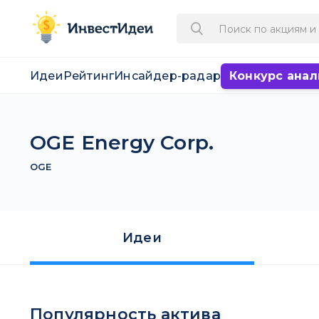
Идеи
Рейтинг
Инсайдер-радар
Конкурс анал
OGE Energy Corp.
OGE
Идеи
Популярность актива