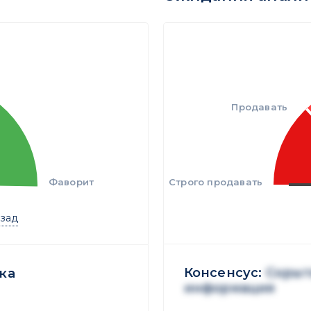
Продавать
Фаворит
Строго продавать
азад
Консенсус:
Скрыт
ка
информация