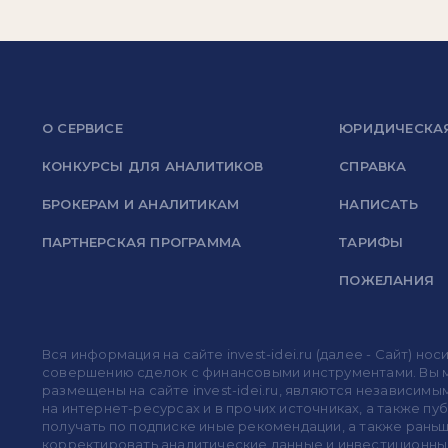
О СЕРВИСЕ
ЮРИДИЧЕСКА
КОНКУРСЫ ДЛЯ АНАЛИТИКОВ
СПРАВКА
БРОКЕРАМ И АНАЛИТИКАМ
НАПИСАТЬ
ПАРТНЕРСКАЯ ПРОГРАММА
ТАРИФЫ
ПОЖЕЛАНИЯ
Вся информация на сайте invest-idei.ru (далее - Сайт) 
совершению сделок с финансовыми инструментами. Вы мо
размещены на сайте invest-idei.ru, являются независимы
на интернет-ресурсах и в прочих источниках, а также п
получать по подписке иные рекомендации, а также раньше
корректировать аналитические данные и инвестиционные