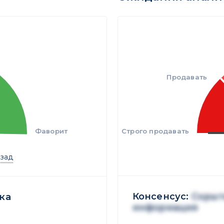
Продавать
Фаворит
Строго продавать
азад
Консенсус:
Скрыт
ка
информация