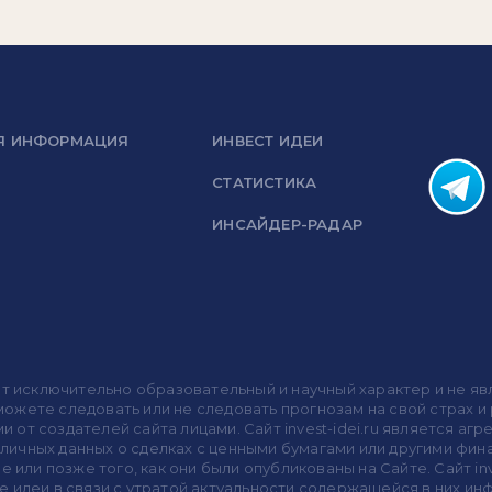
Я ИНФОРМАЦИЯ
ИНВЕСТ ИДЕИ
СТАТИСТИКА
ИНСАЙДЕР-РАДАР
носит исключительно образовательный и научный характер и не
жете следовать или не следовать прогнозам на свой страх и р
ми от создателей сайта лицами. Сайт invest-idei.ru является
убличных данных о сделках с ценными бумагами или другими ф
 или позже того, как они были опубликованы на Сайте. Сайт inv
 идеи в связи с утратой актуальности содержащейся в них ин