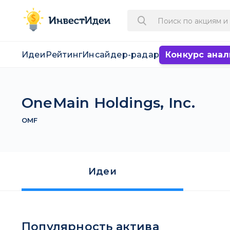
Идеи
Рейтинг
Инсайдер-радар
Конкурс анал
OneMain Holdings, Inc.
OMF
Идеи
Популярность актива