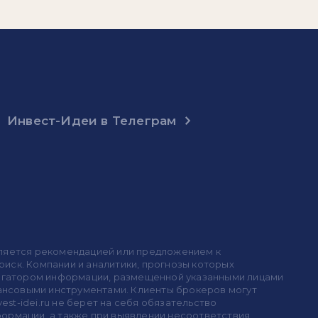
Инвест-Идеи в Телеграм
 является рекомендацией или предложением к
иск. Компании и аналитики, прогнозы которых
 агрегатором информации, размещенной указанными лицами
инансовыми инструментами. Клиенты брокеров могут
est-idei.ru не берет на себя обязательство
формации, а также при выявлении несоответствия