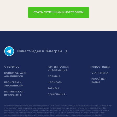
СТАТЬ УСПЕШНЫМ ИНВЕСТОРОМ
Инвест-Идеи в Телеграм
О СЕРВИСЕ
ЮРИДИЧЕСКАЯ
ИНВЕСТ ИДЕИ
ИНФОРМАЦИЯ
КОНКУРСЫ ДЛЯ
СТАТИСТИКА
АНАЛИТИКОВ
СПРАВКА
ИНСАЙДЕР-
БРОКЕРАМ И
НАПИСАТЬ
РАДАР
АНАЛИТИКАМ
ТАРИФЫ
ПАРТНЕРСКАЯ
ПОЖЕЛАНИЯ
ПРОГРАММА
Вся информация на сайте invest-idei.ru (далее - Сайт) носит исключительно образовательный и научный характер
и не является рекомендацией или предложением к совершению сделок с финансовыми инструментами. Вы
можете следовать или не следовать прогнозам на свой страх и риск. Компании и аналитики, прогнозы которых
размещены на сайте invest-idei.ru, являются независимыми от создателей сайта лицами. Сайт invest-idei.ru
является агрегатором информации, размещенной указанными лицами на интернет-ресурсах и в прочих