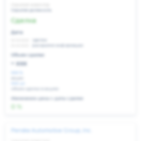
Скрытый инвестор
Скрытая должность
Сделка
Дата:
xx.xx.xxxx
сделка
xx.xx.xxxx
раскрытие информации
Объем сделки:
~ xxx
XXX %
акции
XXX шт
объем сделки в акциях
Изменение цены с даты сделки
0 %
Penske Automotive Group, Inc.
Скрытый инвестор