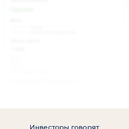
Сделка
Дата:
xx.xx.xxxx
сделка
xx.xx.xxxx
раскрытие информации
Объем сделки:
~ xxx
XXX %
акции
XXX шт
объем сделки в акциях
Изменение цены с даты сделки
0 %
Инвесторы говорят