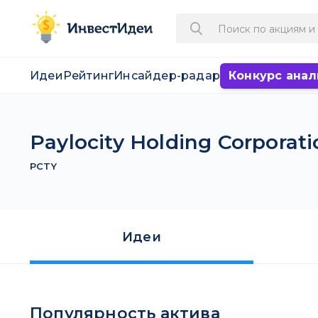
Идеи
Рейтинг
Инсайдер-радар
Конкурс анал
Paylocity Holding Corporati
PCTY
Идеи
Популярность актива