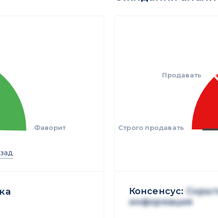
Продавать
Фаворит
Строго продавать
азад
Консенсус:
Скрыт
ка
информация