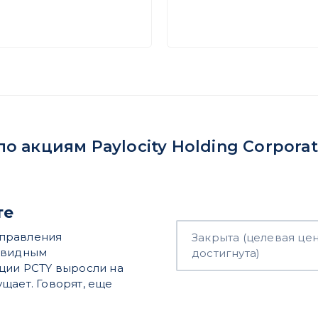
 акциям Paylocity Holding Corporat
те
 управления
Закрыта (целевая це
чевидным
достигнута)
кции PCTY выросли на
мущает. Говорят, еще