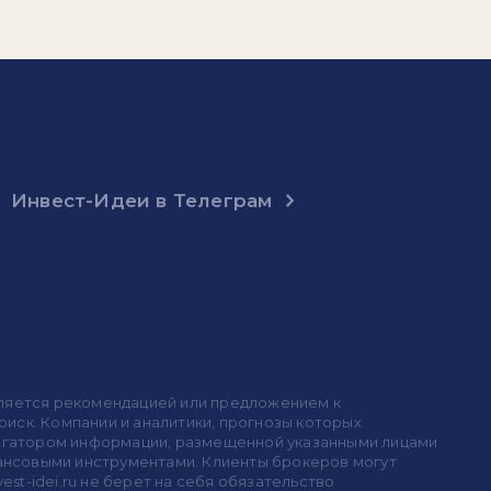
Инвест-Идеи в Телеграм
 является рекомендацией или предложением к
иск. Компании и аналитики, прогнозы которых
 агрегатором информации, размещенной указанными лицами
инансовыми инструментами. Клиенты брокеров могут
est-idei.ru не берет на себя обязательство