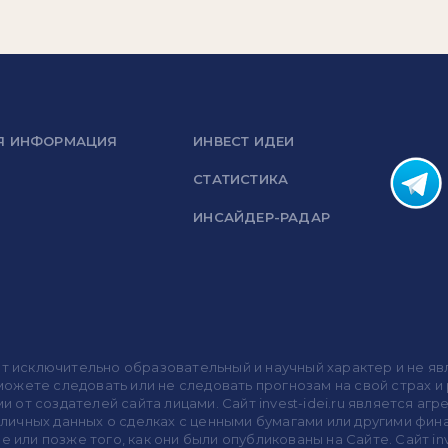
Я ИНФОРМАЦИЯ
ИНВЕСТ ИДЕИ
СТАТИСТИКА
ИНСАЙДЕР-РАДАР
носит исключительно образовательный и научный характер и не
жете следовать или не следовать прогнозам на свой страх и р
ми от создателей сайта лицами. Сайт invest-idei.ru является
убличных данных о сделках с ценными бумагами или другими ф
 или позже того, как они были опубликованы на Сайте. Сайт inv