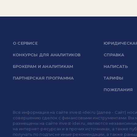
О СЕРВИСЕ
ЮРИДИЧЕСКА
КОНКУРСЫ ДЛЯ АНАЛИТИКОВ
СПРАВКА
БРОКЕРАМ И АНАЛИТИКАМ
НАПИСАТЬ
ПАРТНЕРСКАЯ ПРОГРАММА
ТАРИФЫ
ПОЖЕЛАНИЯ
Вся информация на сайте invest-idei.ru (далее - Сайт) 
совершению сделок с финансовыми инструментами. Вы мо
размещены на сайте invest-idei.ru, являются независимы
на интернет-ресурсах и в прочих источниках, а также п
получать по подписке иные рекомендации, а также раньше