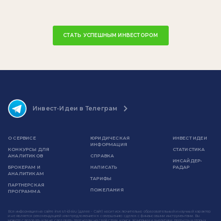
СТАТЬ УСПЕШНЫМ ИНВЕСТОРОМ
Инвест-Идеи в Телеграм
О СЕРВИСЕ
ЮРИДИЧЕСКАЯ
ИНВЕСТ ИДЕИ
ИНФОРМАЦИЯ
КОНКУРСЫ ДЛЯ
СТАТИСТИКА
АНАЛИТИКОВ
СПРАВКА
ИНСАЙДЕР-
БРОКЕРАМ И
НАПИСАТЬ
РАДАР
АНАЛИТИКАМ
ТАРИФЫ
ПАРТНЕРСКАЯ
ПОЖЕЛАНИЯ
ПРОГРАММА
Вся информация на сайте invest-idei.ru (далее - Сайт) носит исключительно образовательный и научный характер
и не является рекомендацией или предложением к совершению сделок с финансовыми инструментами. Вы
можете следовать или не следовать прогнозам на свой страх и риск. Компании и аналитики, прогнозы которых