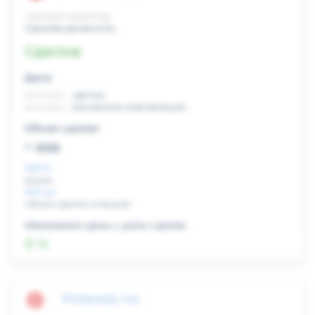
Скрытый инвестор
Скрытая должность
Сделка
Дата:
xx.xx.xxxx
сделка
xx.xx.xxxx
раскрытие информации
Объем сделки:
~ xxx
XXX %
акции
XXX шт
объем сделки в акциях
Изменение цены с даты сделки
0 %
Pinterest, Inc.