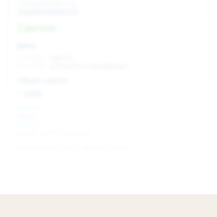
Скрытый инвестор
Скрытая должность
Сделка
Дата:
xx.xx.xxxx
сделка
xx.xx.xxxx
раскрытие информации
Объем сделки:
~ xxx
XXX %
акции
XXX шт
объем сделки в акциях
Изменение цены с даты сделки
0 %