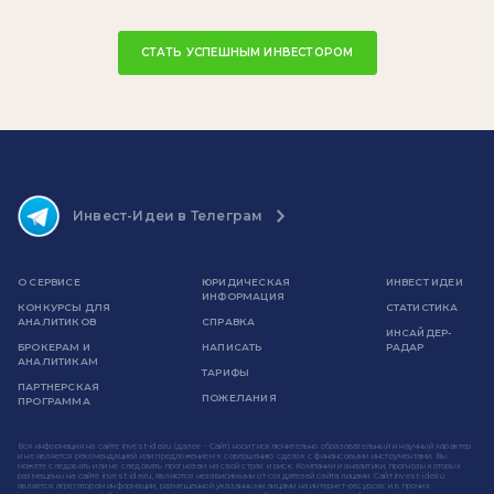
СТАТЬ УСПЕШНЫМ ИНВЕСТОРОМ
Инвест-Идеи в Телеграм
О СЕРВИСЕ
ЮРИДИЧЕСКАЯ
ИНВЕСТ ИДЕИ
ИНФОРМАЦИЯ
КОНКУРСЫ ДЛЯ
СТАТИСТИКА
АНАЛИТИКОВ
СПРАВКА
ИНСАЙДЕР-
БРОКЕРАМ И
НАПИСАТЬ
РАДАР
АНАЛИТИКАМ
ТАРИФЫ
ПАРТНЕРСКАЯ
ПОЖЕЛАНИЯ
ПРОГРАММА
Вся информация на сайте invest-idei.ru (далее - Сайт) носит исключительно образовательный и научный характер
и не является рекомендацией или предложением к совершению сделок с финансовыми инструментами. Вы
можете следовать или не следовать прогнозам на свой страх и риск. Компании и аналитики, прогнозы которых
размещены на сайте invest-idei.ru, являются независимыми от создателей сайта лицами. Сайт invest-idei.ru
является агрегатором информации, размещенной указанными лицами на интернет-ресурсах и в прочих