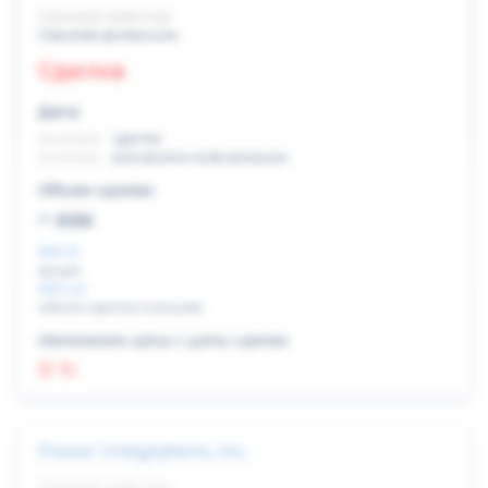
Скрытый инвестор
Скрытая должность
Сделка
Дата:
xx.xx.xxxx
сделка
xx.xx.xxxx
раскрытие информации
Объем сделки:
~ xxx
XXX %
акции
XXX шт
объем сделки в акциях
Изменение цены с даты сделки
0 %
Power Integrations, Inc.
Скрытый инвестор