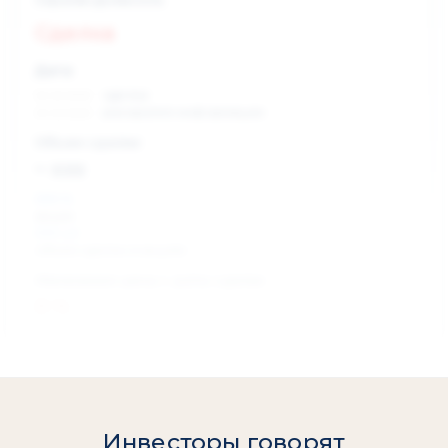
Сделка
Дата:
xx.xx.xxxx
сделка
xx.xx.xxxx
раскрытие информации
Объем сделки:
~ xxx
XXX %
акции
XXX шт
объем сделки в акциях
Изменение цены с даты сделки
0 %
Инвесторы говорят