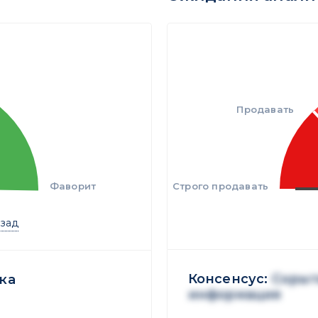
Продавать
Фаворит
Строго продавать
азад
Консенсус:
Скрыт
ка
информация