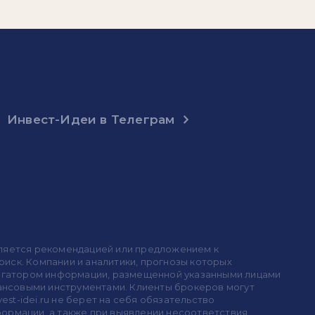
Инвест-Идеи в Телеграм
 является рекомендацией или предложением к
иск. Компании и аналитики, прогнозы которых
 агрегатором информации, размещенной указанными лицами
инансовыми инструментами. Клиенты брокеров могут
est-idei.ru не берет на себя обязательство
формации, а также при выявлении несоответствия