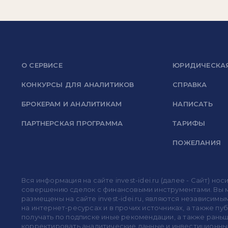
О СЕРВИСЕ
ЮРИДИЧЕСКА
КОНКУРСЫ ДЛЯ АНАЛИТИКОВ
СПРАВКА
БРОКЕРАМ И АНАЛИТИКАМ
НАПИСАТЬ
ПАРТНЕРСКАЯ ПРОГРАММА
ТАРИФЫ
ПОЖЕЛАНИЯ
Вся информация на сайте invest-idei.ru (далее - Сайт) 
совершению сделок с финансовыми инструментами. Вы мо
размещены на сайте invest-idei.ru, являются независимы
на интернет-ресурсах и в прочих источниках, а также п
получать по подписке иные рекомендации, а также раньше
корректировать аналитические данные и инвестиционные