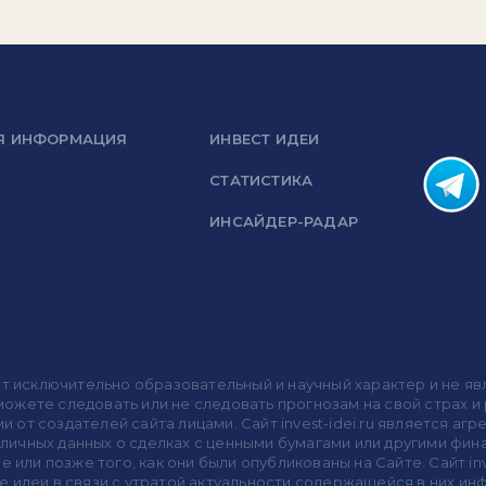
Я ИНФОРМАЦИЯ
ИНВЕСТ ИДЕИ
СТАТИСТИКА
ИНСАЙДЕР-РАДАР
носит исключительно образовательный и научный характер и не
жете следовать или не следовать прогнозам на свой страх и р
ми от создателей сайта лицами. Сайт invest-idei.ru является
убличных данных о сделках с ценными бумагами или другими ф
 или позже того, как они были опубликованы на Сайте. Сайт inv
 идеи в связи с утратой актуальности содержащейся в них ин