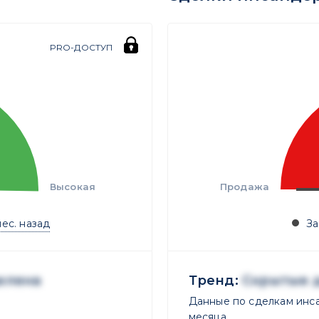
PRO-ДОСТУП
Высокая
Продажа
мес. назад
За
елена
Тренд:
Скрытые 
Данные по сделкам инса
месяца