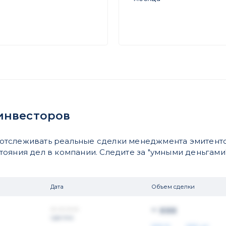
инвесторов
отслеживать реальные сделки менеджмента эмитенто
яния дел в компании. Следите за "умными деньгами".
Дата
Объем сделки
~ xxx
xx.xx.xxxx
сделка