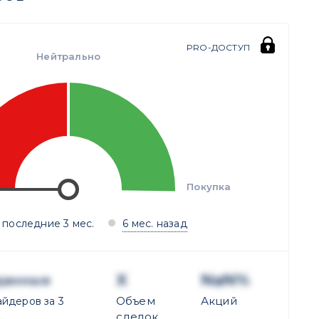
PRO-ДОСТУП
Нейтрально
Покупка
 последние 3 мес.
6 мес. назад
X
NaN%
данные
Объем
Акций
йдеров за 3
сделок