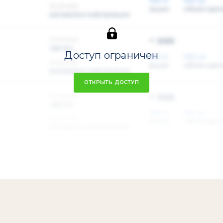
XXX %
XXX шт
xx.xx.xxxx
акции
объем сдел
раскрытие информации
~ xxx
xx.xx.xxxx
сделка
Доступ ограничен
XXX %
XXX шт
xx.xx.xxxx
акции
объем сдел
раскрытие информации
ОТКРЫТЬ ДОСТУП
~ xxx
xx.xx.xxxx
сделка
XXX %
XXX шт
xx.xx.xxxx
акции
объем сдел
раскрытие информации