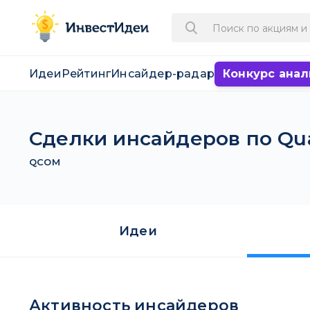
Идеи
Рейтинг
Инсайдер-радар
Конкурс анал
Сделки инсайдеров по Q
QCOM
Идеи
Активность инсайдеров