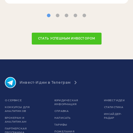
СТАТЬ УСПЕШНЫМ ИНВЕСТОРОМ
Инвест-Идеи в Телеграм
О СЕРВИСЕ
ЮРИДИЧЕСКАЯ
ИНВЕСТ ИДЕИ
ИНФОРМАЦИЯ
КОНКУРСЫ ДЛЯ
СТАТИСТИКА
АНАЛИТИКОВ
СПРАВКА
ИНСАЙДЕР-
БРОКЕРАМ И
НАПИСАТЬ
РАДАР
АНАЛИТИКАМ
ТАРИФЫ
ПАРТНЕРСКАЯ
ПОЖЕЛАНИЯ
ПРОГРАММА