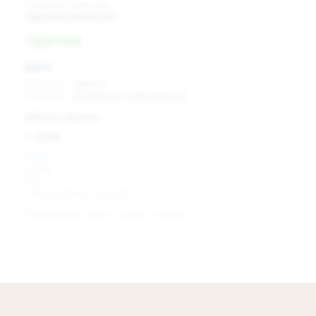
Скрытый инвестор
Скрытая должность
Сделка
Дата:
xx.xx.xxxx
сделка
xx.xx.xxxx
раскрытие информации
Объем сделки:
~ xxx
XXX %
акции
XXX шт
объем сделки в акциях
Изменение цены с даты сделки
0 %