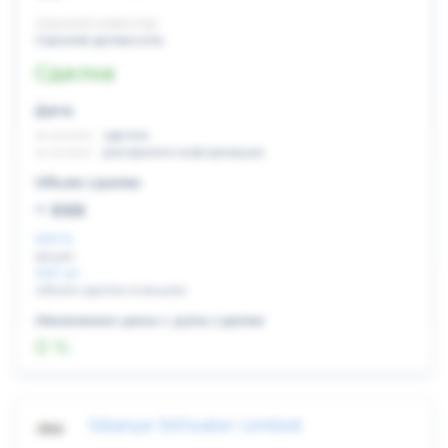
Скрытый инвестор
Скрытая должность
Сделка
Дата:
xx.xx.xxxx
сделка
xx.xx.xxxx
раскрытие информации
Объем сделки:
~ xxx
XXX %
акции
XXX шт
объем сделки в акциях
Изменение цены с даты сделки
0 %
Sibanye Stillwater Limited