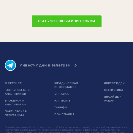
СТАТЬ УСПЕШНЫМ ИНВЕСТОРОМ
Инвест-Идеи в Телеграм
О СЕРВИСЕ
ЮРИДИЧЕСКАЯ
ИНВЕСТ ИДЕИ
ИНФОРМАЦИЯ
КОНКУРСЫ ДЛЯ
СТАТИСТИКА
АНАЛИТИКОВ
СПРАВКА
ИНСАЙДЕР-
БРОКЕРАМ И
НАПИСАТЬ
РАДАР
АНАЛИТИКАМ
ТАРИФЫ
ПАРТНЕРСКАЯ
ПОЖЕЛАНИЯ
ПРОГРАММА
Вся информация на сайте invest-idei.ru (далее - Сайт) носит исключительно образовательный и научный характер
и не является рекомендацией или предложением к совершению сделок с финансовыми инструментами. Вы
можете следовать или не следовать прогнозам на свой страх и риск. Компании и аналитики, прогнозы которых