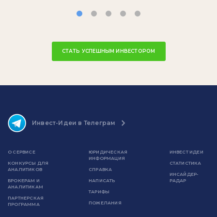
СТАТЬ УСПЕШНЫМ ИНВЕСТОРОМ
Инвест-Идеи в Телеграм
О СЕРВИСЕ
ЮРИДИЧЕСКАЯ
ИНВЕСТ ИДЕИ
ИНФОРМАЦИЯ
КОНКУРСЫ ДЛЯ
СТАТИСТИКА
АНАЛИТИКОВ
СПРАВКА
ИНСАЙДЕР-
БРОКЕРАМ И
НАПИСАТЬ
РАДАР
АНАЛИТИКАМ
ТАРИФЫ
ПАРТНЕРСКАЯ
ПОЖЕЛАНИЯ
ПРОГРАММА